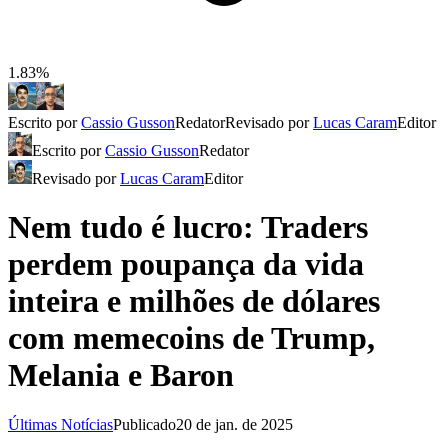
1.83%
Escrito por
Cassio Gusson
Redator
Revisado por
Lucas Caram
Editor
Escrito por
Cassio Gusson
Redator
Revisado por
Lucas Caram
Editor
Nem tudo é lucro: Traders
perdem poupança da vida
inteira e milhões de dólares
com memecoins de Trump,
Melania e Baron
Últimas Notícias
Publicado
20 de jan. de 2025