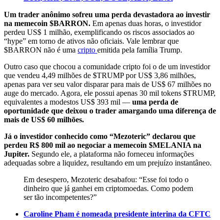
Um trader anônimo sofreu uma perda devastadora ao investir
na memecoin $BARRON.
Em apenas duas horas, o investidor
perdeu US$ 1 milhão, exemplificando os riscos associados ao
“hype” em torno de ativos não oficiais. Vale lembrar que
$BARRON não é uma
cripto
emitida pela família Trump.
Outro caso que chocou a comunidade cripto foi o de um investidor
que vendeu 4,49 milhões de $TRUMP por US$ 3,86 milhões,
apenas para ver seu valor disparar para mais de US$ 67 milhões no
auge do mercado. Agora, ele possui apenas 30 mil tokens $TRUMP,
equivalentes a modestos US$ 393 mil —
uma perda de
oportunidade que deixou o trader amargando uma diferença de
mais de US$ 60 milhões.
Já o investidor conhecido como “Mezoteric” declarou que
perdeu R$ 800 mil ao negociar a memecoin $MELANIA na
Jupiter.
Segundo ele, a plataforma não forneceu informações
adequadas sobre a liquidez, resultando em um prejuízo instantâneo.
Em desespero, Mezoteric desabafou: “Esse foi todo o
dinheiro que já ganhei em criptomoedas. Como podem
ser tão incompetentes?”
Caroline Pham é nomeada presidente interina da CFTC