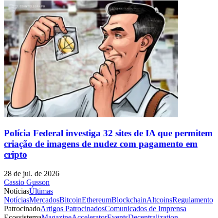
Polícia Federal investiga 32 sites de IA que permitem
criação de imagens de nudez com pagamento em
cripto
28 de jul. de 2026
Cassio Gusson
Notícias
Últimas
Notícias
Mercados
Bitcoin
Ethereum
Blockchain
Altcoins
Regulamento
Patrocinado
Artigos Patrocinados
Comunicados de Imprensa
Ecossistema
Magazine
Accelerator
Events
Decentralization