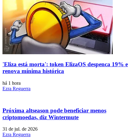
'Eliza está morta': token ElizaOS despenca 19% e
renova mínima histórica
há 1 hora
Ezra Reguerra
Próxima altseason pode beneficiar menos
criptomoedas, diz Wintermute
31 de jul. de 2026
Ezra Reguerra