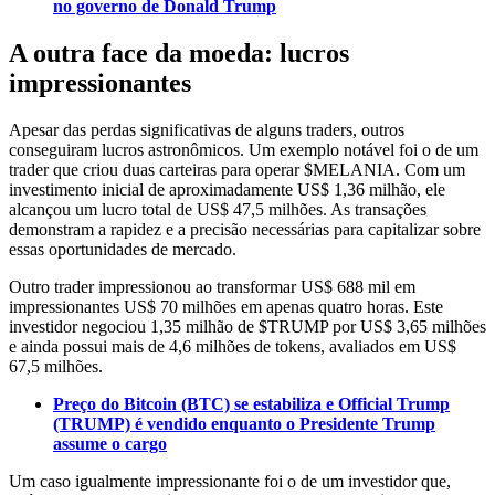
no governo de Donald Trump
A outra face da moeda: lucros
impressionantes
Apesar das perdas significativas de alguns traders, outros
conseguiram lucros astronômicos. Um exemplo notável foi o de um
trader que criou duas carteiras para operar $MELANIA. Com um
investimento inicial de aproximadamente US$ 1,36 milhão, ele
alcançou um lucro total de US$ 47,5 milhões. As transações
demonstram a rapidez e a precisão necessárias para capitalizar sobre
essas oportunidades de mercado.
Outro trader impressionou ao transformar US$ 688 mil em
impressionantes US$ 70 milhões em apenas quatro horas. Este
investidor negociou 1,35 milhão de $TRUMP por US$ 3,65 milhões
e ainda possui mais de 4,6 milhões de tokens, avaliados em US$
67,5 milhões.
Preço do Bitcoin (BTC) se estabiliza e Official Trump
(TRUMP) é vendido enquanto o Presidente Trump
assume o cargo
Um caso igualmente impressionante foi o de um investidor que,