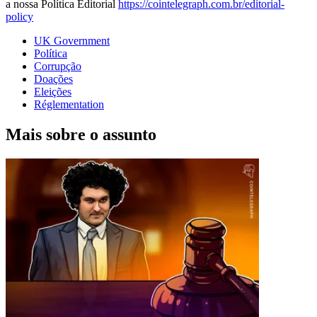
a nossa Política Editorial
https://cointelegraph.com.br/editorial-
policy
UK Government
Política
Corrupção
Doações
Eleições
Réglementation
Mais sobre o assunto