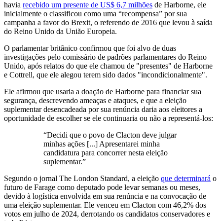
havia
recebido um presente de US$ 6,7 milhões
de Harborne, ele
inicialmente o classificou como uma “recompensa” por sua
campanha a favor do Brexit, o referendo de 2016 que levou à saída
do Reino Unido da União Europeia.
O parlamentar britânico confirmou que foi alvo de duas
investigações pelo comissário de padrões parlamentares do Reino
Unido, após relatos do que ele chamou de "presentes" de Harborne
e Cottrell, que ele alegou terem sido dados "incondicionalmente".
Ele afirmou que usaria a doação de Harborne para financiar sua
segurança, descrevendo ameaças e ataques, e que a eleição
suplementar desencadeada por sua renúncia daria aos eleitores a
oportunidade de escolher se ele continuaria ou não a representá-los:
“Decidi que o povo de Clacton deve julgar
minhas ações [...] Apresentarei minha
candidatura para concorrer nesta eleição
suplementar.”
Segundo o jornal The London Standard, a eleição
que determinará
o
futuro de Farage como deputado pode levar semanas ou meses,
devido à logística envolvida em sua renúncia e na convocação de
uma eleição suplementar. Ele venceu em Clacton com 46,2% dos
votos em julho de 2024, derrotando os candidatos conservadores e