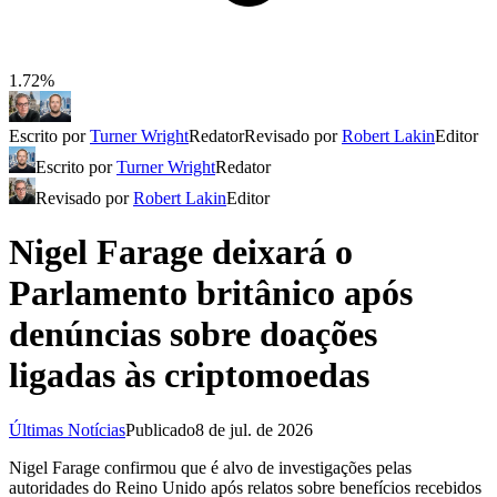
1.72%
Escrito por
Turner Wright
Redator
Revisado por
Robert Lakin
Editor
Escrito por
Turner Wright
Redator
Revisado por
Robert Lakin
Editor
Nigel Farage deixará o
Parlamento britânico após
denúncias sobre doações
ligadas às criptomoedas
Últimas Notícias
Publicado
8 de jul. de 2026
Nigel Farage confirmou que é alvo de investigações pelas
autoridades do Reino Unido após relatos sobre benefícios recebidos