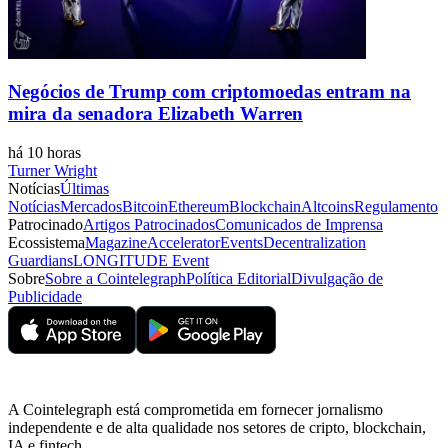
Negócios de Trump com criptomoedas entram na
mira da senadora Elizabeth Warren
há 10 horas
Turner Wright
Notícias
Últimas
Notícias
Mercados
Bitcoin
Ethereum
Blockchain
Altcoins
Regulamento
Patrocinado
Artigos Patrocinados
Comunicados de Imprensa
Ecossistema
Magazine
Accelerator
Events
Decentralization
Guardians
LONGITUDE Event
Sobre
Sobre a Cointelegraph
Política Editorial
Divulgação de
Publicidade
A Cointelegraph está comprometida em fornecer jornalismo
independente e de alta qualidade nos setores de cripto, blockchain,
IA e fintech.