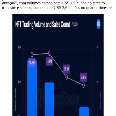
duração”, com volumes caindo para US$ 1,5 bilhão no terceiro
trimestre e se recuperando para US$ 2,6 bilhões no quarto trimestre.