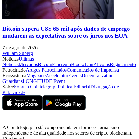
Bitcoin supera US$ 65 mil após dados de emprego
mudarem as expectativas sobre os juros nos EUA
7 de ago. de 2026
William Suberg
Notícias
Últimas
Notícias
Mercados
Bitcoin
Ethereum
Blockchain
Altcoins
Regulamento
Patrocinado
Artigos Patrocinados
Comunicados de Imprensa
Ecossistema
Magazine
Accelerator
Events
Decentralization
Guardians
LONGITUDE Event
Sobre
Sobre a Cointelegraph
Política Editorial
Divulgação de
Publicidade
A Cointelegraph está comprometida em fornecer jornalismo
independente e de alta qualidade nos setores de cripto, blockchain,
IA e fintech.