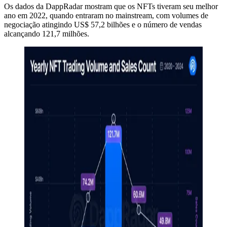
Os dados da DappRadar mostram que os NFTs tiveram seu melhor
ano em 2022, quando entraram no mainstream, com volumes de
negociação atingindo US$ 57,2 bilhões e o número de vendas
alcançando 121,7 milhões.