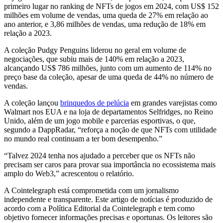
primeiro lugar no ranking de NFTs de jogos em 2024, com US$ 152
milhões em volume de vendas, uma queda de 27% em relação ao
ano anterior, e 3,86 milhões de vendas, uma redução de 18% em
relação a 2023.
A coleção Pudgy Penguins liderou no geral em volume de
negociações, que subiu mais de 140% em relação a 2023,
alcançando US$ 786 milhões, junto com um aumento de 114% no
preço base da coleção, apesar de uma queda de 44% no número de
vendas.
A coleção lançou
brinquedos de pelúcia
em grandes varejistas como
Walmart nos EUA e na loja de departamentos Selfridges, no Reino
Unido, além de um jogo mobile e parcerias esportivas, o que,
segundo a DappRadar, “reforça a noção de que NFTs com utilidade
no mundo real continuam a ter bom desempenho.”
“Talvez 2024 tenha nos ajudado a perceber que os NFTs não
precisam ser caros para provar sua importância no ecossistema mais
amplo do Web3,” acrescentou o relatório.
A Cointelegraph está comprometida com um jornalismo
independente e transparente. Este artigo de notícias é produzido de
acordo com a Política Editorial da Cointelegraph e tem como
objetivo fornecer informações precisas e oportunas. Os leitores são