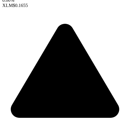
0.00%
XLM
$0.1655