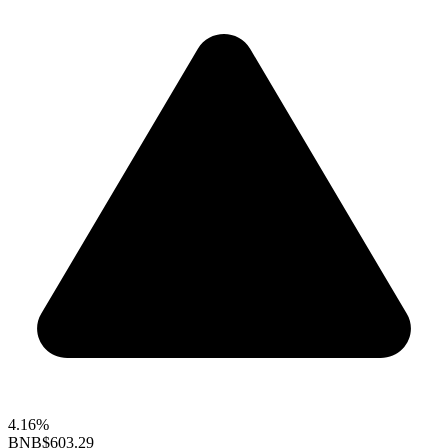
4.16%
BNB
$603.29