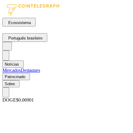
Ecossistema
Português brasileiro
Notícias
Mercados
Destaques
Patrocinado
Sobre
DOGE
$0.06901