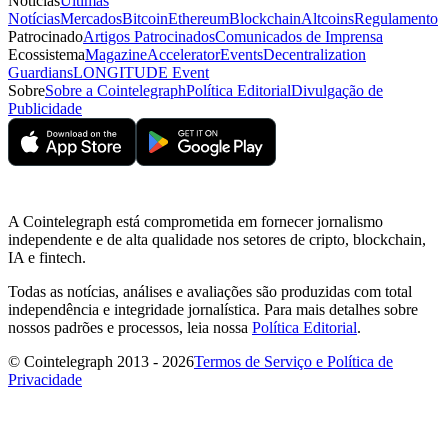
Notícias
Últimas
Notícias
Mercados
Bitcoin
Ethereum
Blockchain
Altcoins
Regulamento
Patrocinado
Artigos Patrocinados
Comunicados de Imprensa
Ecossistema
Magazine
Accelerator
Events
Decentralization
Guardians
LONGITUDE Event
Sobre
Sobre a Cointelegraph
Política Editorial
Divulgação de
Publicidade
A Cointelegraph está comprometida em fornecer jornalismo
independente e de alta qualidade nos setores de cripto, blockchain,
IA e fintech.
Todas as notícias, análises e avaliações são produzidas com total
independência e integridade jornalística. Para mais detalhes sobre
nossos padrões e processos, leia nossa
Política Editorial
.
© Cointelegraph 2013 - 2026
Termos de Serviço e Política de
Privacidade