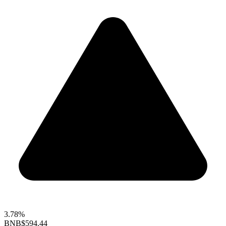
3.78%
BNB
$594.44