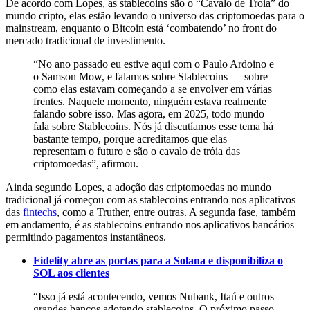
De acordo com Lopes, as stablecoins são o “Cavalo de Troia” do
mundo cripto, elas estão levando o universo das criptomoedas para o
mainstream, enquanto o Bitcoin está ‘combatendo’ no front do
mercado tradicional de investimento.
“No ano passado eu estive aqui com o Paulo Ardoino e
o Samson Mow, e falamos sobre Stablecoins — sobre
como elas estavam começando a se envolver em várias
frentes. Naquele momento, ninguém estava realmente
falando sobre isso. Mas agora, em 2025, todo mundo
fala sobre Stablecoins. Nós já discutíamos esse tema há
bastante tempo, porque acreditamos que elas
representam o futuro e são o cavalo de tróia das
criptomoedas”, afirmou.
Ainda segundo Lopes, a adoção das criptomoedas no mundo
tradicional já começou com as stablecoins entrando nos aplicativos
das
fintechs
, como a Truther, entre outras. A segunda fase, também
em andamento, é as stablecoins entrando nos aplicativos bancários
permitindo pagamentos instantâneos.
Fidelity abre as portas para a Solana e disponibiliza o
SOL aos clientes
“Isso já está acontecendo, vemos Nubank, Itaú e outros
grandes bancos adotando stablecoins. O próximo passo