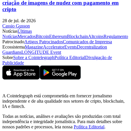
criação de imagens de nudez com pagamento em
cripto
28 de jul. de 2026
Cassio Gusson
Notícias
Últimas
Notícias
Mercados
Bitcoin
Ethereum
Blockchain
Altcoins
Regulamento
Patrocinado
Artigos Patrocinados
Comunicados de Imprensa
Ecossistema
Magazine
Accelerator
Events
Decentralization
Guardians
LONGITUDE Event
Sobre
Sobre a Cointelegraph
Política Editorial
Divulgação de
Publicidade
A Cointelegraph está comprometida em fornecer jornalismo
independente e de alta qualidade nos setores de cripto, blockchain,
IA e fintech.
Todas as notícias, análises e avaliações são produzidas com total
independência e integridade jornalística. Para mais detalhes sobre
nossos padrões e processos, leia nossa
Política Editorial
.