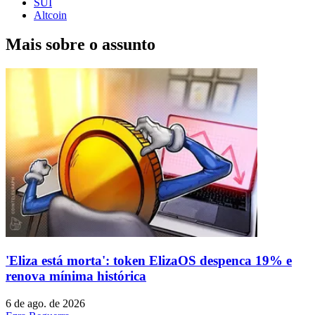
SUI
Altcoin
Mais sobre o assunto
'Eliza está morta': token ElizaOS despenca 19% e
renova mínima histórica
6 de ago. de 2026