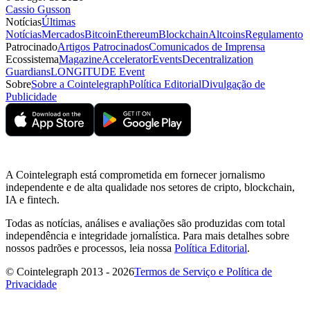
Cassio Gusson
Notícias
Últimas
Notícias
Mercados
Bitcoin
Ethereum
Blockchain
Altcoins
Regulamento
Patrocinado
Artigos Patrocinados
Comunicados de Imprensa
Ecossistema
Magazine
Accelerator
Events
Decentralization
Guardians
LONGITUDE Event
Sobre
Sobre a Cointelegraph
Política Editorial
Divulgação de
Publicidade
A Cointelegraph está comprometida em fornecer jornalismo
independente e de alta qualidade nos setores de cripto, blockchain,
IA e fintech.
Todas as notícias, análises e avaliações são produzidas com total
independência e integridade jornalística. Para mais detalhes sobre
nossos padrões e processos, leia nossa
Política Editorial
.
© Cointelegraph 2013 - 2026
Termos de Serviço e Política de
Privacidade