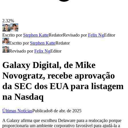
2.32%
Escrito por
Stephen Katte
Redator
Revisado por
Felix Ng
Editor
Escrito por
Stephen Katte
Redator
Revisado por
Felix Ng
Editor
Galaxy Digital, de Mike
Novogratz, recebe aprovação
da SEC dos EUA para listagem
na Nasdaq
Últimas Notícias
Publicado
8 de abr. de 2025
A Galaxy afirma que escolheu Delaware para a realocação porque
proporcionaria um ambiente corporativo favorável para ajudá-la a