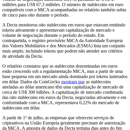
milhões para US$ 67,3 milhões. O número de stablecoins em euro
compatíveis com o MiCA acompanhadas no relatório também subiu
de cinco para oito durante o período.
A Decta monitorou oito stablecoins em euros que estavam emitindo
tokens ativamente e apresentavam capitalização de mercado e
volume de negociação durante o período do estudo. Em
contrapartida, o registro provisório MiCA da Autoridade Europeia
dos Valores Mobiliários e dos Mercados (ESMA) lista um conjunto
mais amplo, incluindo tokens que podem não atender aos critérios
de atividade da Decta.
O relatório constatou que as stablecoins denominadas em euros
estão crescendo sob a regulamentação MiCA, mas a partir de uma
base pequena em um mercado ainda dominado por tokens lastreados
em dólar. Dados da CoinGecko
mostram que
as stablecoins
atreladas ao dólar americano têm uma capitalização de mercado de
cerca de US$ 300 bilhões. A capitalização de mercado combinada
das oito stablecoins em euros da Decta, negociadas ativamente e em
conformidade com a MiCA, representava 0,22% do mercado de
stablecoins em dólar.
A partir de 1º de julho, as empresas que oferecem serviços de
criptoativos na União Europeia geralmente precisam de autorização
da MiCA. A amostra de dados da Decta termina dias antes do fim