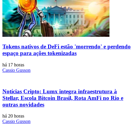
Tokens nativos de DeFi estão 'morrendo' e perdendo
espaço para ações tokenizadas
há 17 horas
Cassio Gusson
Notícias Cripto: Lumx integra infraestrutura à
Stellar, Escola Bitcoin Brasil, Rota AmFi no Rio e
outras novidades
há 20 horas
Cassio Gusson