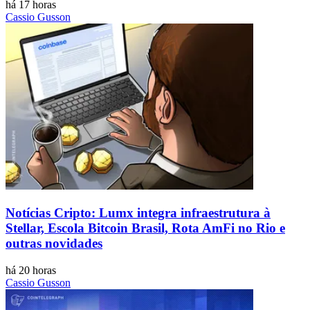
há 17 horas
Cassio Gusson
Notícias Cripto: Lumx integra infraestrutura à
Stellar, Escola Bitcoin Brasil, Rota AmFi no Rio e
outras novidades
há 20 horas
Cassio Gusson