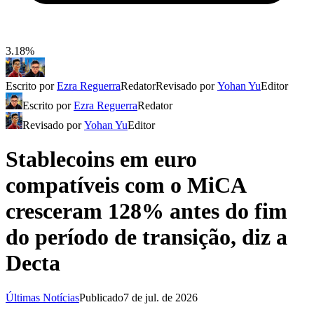
3.18%
Escrito por
Ezra Reguerra
Redator
Revisado por
Yohan Yu
Editor
Escrito por
Ezra Reguerra
Redator
Revisado por
Yohan Yu
Editor
Stablecoins em euro
compatíveis com o MiCA
cresceram 128% antes do fim
do período de transição, diz a
Decta
Últimas Notícias
Publicado
7 de jul. de 2026