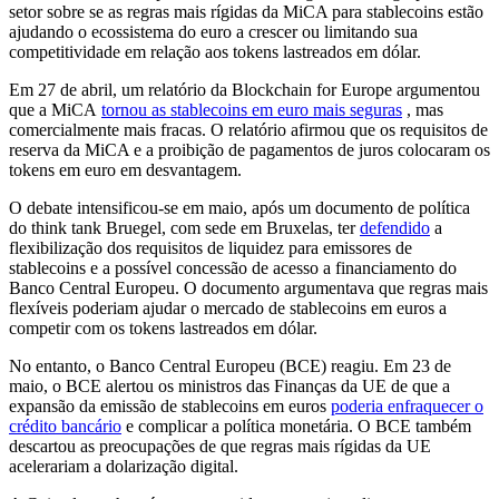
setor sobre se as regras mais rígidas da MiCA para stablecoins estão
ajudando o ecossistema do euro a crescer ou limitando sua
competitividade em relação aos tokens lastreados em dólar.
Em 27 de abril, um relatório da Blockchain for Europe argumentou
que a MiCA
tornou as stablecoins em euro mais seguras
, mas
comercialmente mais fracas. O relatório afirmou que os requisitos de
reserva da MiCA e a proibição de pagamentos de juros colocaram os
tokens em euro em desvantagem.
O debate intensificou-se em maio, após um documento de política
do think tank Bruegel, com sede em Bruxelas, ter
defendido
a
flexibilização dos requisitos de liquidez para emissores de
stablecoins e a possível concessão de acesso a financiamento do
Banco Central Europeu. O documento argumentava que regras mais
flexíveis poderiam ajudar o mercado de stablecoins em euros a
competir com os tokens lastreados em dólar.
No entanto, o Banco Central Europeu (BCE) reagiu. Em 23 de
maio, o BCE alertou os ministros das Finanças da UE de que a
expansão da emissão de stablecoins em euros
poderia enfraquecer o
crédito bancário
e complicar a política monetária. O BCE também
descartou as preocupações de que regras mais rígidas da UE
acelerariam a dolarização digital.