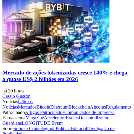
Mercado de ações tokenizadas cresce 140% e chega
a quase US$ 2 bilhões em 2026
há 20 horas
Cassio Gusson
Notícias
Últimas
Notícias
Mercados
Bitcoin
Ethereum
Blockchain
Altcoins
Regulamento
Patrocinado
Artigos Patrocinados
Comunicados de Imprensa
Ecossistema
Magazine
Accelerator
Events
Decentralization
Guardians
LONGITUDE Event
Sobre
Sobre a Cointelegraph
Política Editorial
Divulgação de
Publicidade