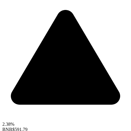
2.38%
BNB
$591.79