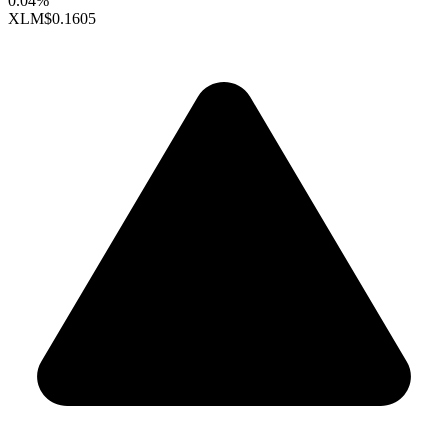
0.04%
XLM
$0.1605