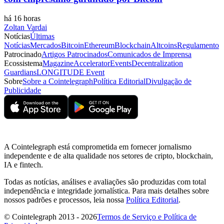
há 16 horas
Zoltan Vardai
Notícias
Últimas
Notícias
Mercados
Bitcoin
Ethereum
Blockchain
Altcoins
Regulamento
Patrocinado
Artigos Patrocinados
Comunicados de Imprensa
Ecossistema
Magazine
Accelerator
Events
Decentralization
Guardians
LONGITUDE Event
Sobre
Sobre a Cointelegraph
Política Editorial
Divulgação de
Publicidade
A Cointelegraph está comprometida em fornecer jornalismo
independente e de alta qualidade nos setores de cripto, blockchain,
IA e fintech.
Todas as notícias, análises e avaliações são produzidas com total
independência e integridade jornalística. Para mais detalhes sobre
nossos padrões e processos, leia nossa
Política Editorial
.
© Cointelegraph 2013 - 2026
Termos de Serviço e Política de