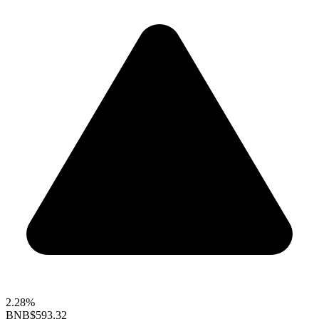
2.28%
BNB
$593.32