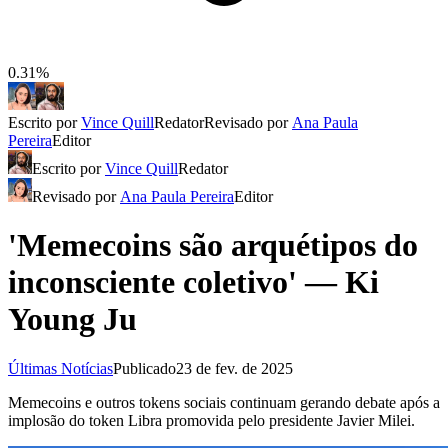
0.31%
Escrito por
Vince Quill
Redator
Revisado por
Ana Paula
Pereira
Editor
Escrito por
Vince Quill
Redator
Revisado por
Ana Paula Pereira
Editor
'Memecoins são arquétipos do
inconsciente coletivo' — Ki
Young Ju
Últimas Notícias
Publicado
23 de fev. de 2025
Memecoins e outros tokens sociais continuam gerando debate após a
implosão do token Libra promovida pelo presidente Javier Milei.