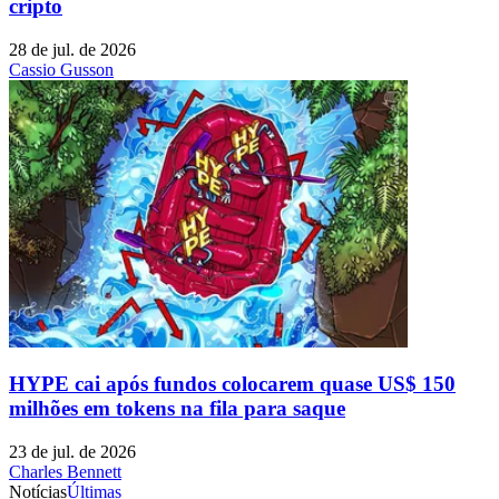
cripto
28 de jul. de 2026
Cassio Gusson
HYPE cai após fundos colocarem quase US$ 150
milhões em tokens na fila para saque
23 de jul. de 2026
Charles Bennett
Notícias
Últimas