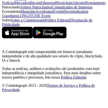
Notícias
Mercados
Bitcoin
Ethereum
Blockchain
Altcoins
Regulamento
Patrocinado
Artigos Patrocinados
Comunicados de Imprensa
Ecossistema
Magazine
Accelerator
Events
Decentralization
Guardians
LONGITUDE Event
Sobre
Sobre a Cointelegraph
Política Editorial
Divulgação de
Publicidade
A Cointelegraph está comprometida em fornecer jornalismo
independente e de alta qualidade nos setores de cripto, blockchain,
IA e fintech.
Todas as notícias, análises e avaliações são produzidas com total
independência e integridade jornalística. Para mais detalhes sobre
nossos padrões e processos, leia nossa
Política Editorial
.
© Cointelegraph 2013 - 2026
Termos de Serviço e Política de
Privacidade