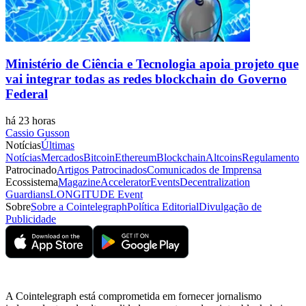
Ministério de Ciência e Tecnologia apoia projeto que
vai integrar todas as redes blockchain do Governo
Federal
há 23 horas
Cassio Gusson
Notícias
Últimas
Notícias
Mercados
Bitcoin
Ethereum
Blockchain
Altcoins
Regulamento
Patrocinado
Artigos Patrocinados
Comunicados de Imprensa
Ecossistema
Magazine
Accelerator
Events
Decentralization
Guardians
LONGITUDE Event
Sobre
Sobre a Cointelegraph
Política Editorial
Divulgação de
Publicidade
A Cointelegraph está comprometida em fornecer jornalismo