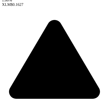
1.00%
XLM
$0.1627