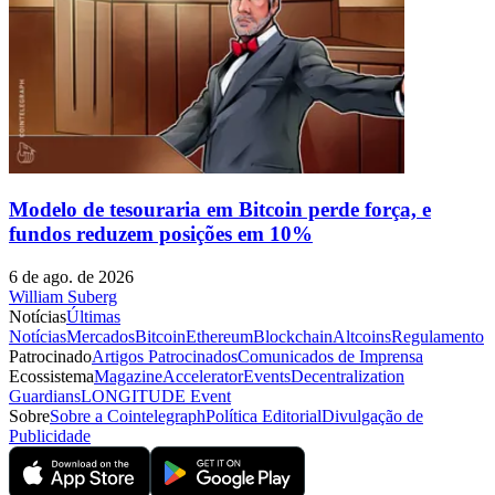
Modelo de tesouraria em Bitcoin perde força, e
fundos reduzem posições em 10%
6 de ago. de 2026
William Suberg
Notícias
Últimas
Notícias
Mercados
Bitcoin
Ethereum
Blockchain
Altcoins
Regulamento
Patrocinado
Artigos Patrocinados
Comunicados de Imprensa
Ecossistema
Magazine
Accelerator
Events
Decentralization
Guardians
LONGITUDE Event
Sobre
Sobre a Cointelegraph
Política Editorial
Divulgação de
Publicidade