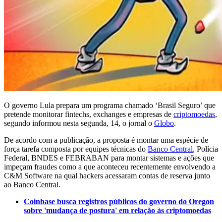
O governo Lula prepara um programa chamado ‘Brasil Seguro’ que
pretende monitorar fintechs, exchanges e empresas de
criptomoedas
,
segundo informou nesta segunda, 14, o jornal o
Globo
.
De acordo com a publicação, a proposta é montar uma espécie de
força tarefa composta por equipes técnicas do
Banco Central
, Polícia
Federal, BNDES e FEBRABAN para montar sistemas e ações que
impeçam fraudes como a que aconteceu recentemente envolvendo a
C&M Software na qual hackers acessaram contas de reserva junto
ao Banco Central.
Coinbase busca registros públicos do governo do Oregon
sobre 'mudança de postura' em relação às criptomoedas