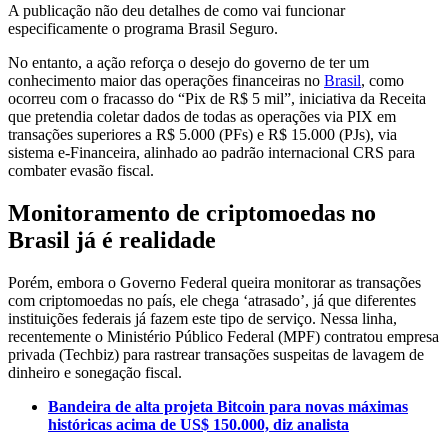
A publicação não deu detalhes de como vai funcionar
especificamente o programa Brasil Seguro.
No entanto, a ação reforça o desejo do governo de ter um
conhecimento maior das operações financeiras no
Brasil
, como
ocorreu com o fracasso do “Pix de R$ 5 mil”, iniciativa da Receita
que pretendia coletar dados de todas as operações via PIX em
transações superiores a R$ 5.000 (PFs) e R$ 15.000 (PJs), via
sistema e‑Financeira, alinhado ao padrão internacional CRS para
combater evasão fiscal.
Monitoramento de criptomoedas no
Brasil já é realidade
Porém, embora o Governo Federal queira monitorar as transações
com criptomoedas no país, ele chega ‘atrasado’, já que diferentes
instituições federais já fazem este tipo de serviço. Nessa linha,
recentemente o Ministério Público Federal (MPF) contratou empresa
privada (Techbiz) para rastrear transações suspeitas de lavagem de
dinheiro e sonegação fiscal.
Bandeira de alta projeta Bitcoin para novas máximas
históricas acima de US$ 150.000, diz analista