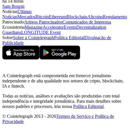
há 14 horas
Sam Bourgi
Notícias
Últimas
Notícias
Mercados
Bitcoin
Ethereum
Blockchain
Altcoins
Regulamento
Patrocinado
Artigos Patrocinados
Comunicados de Imprensa
Ecossistema
Magazine
Accelerator
Events
Decentralization
Guardians
LONGITUDE Event
Sobre
Sobre a Cointelegraph
Política Editorial
Divulgação de
Publicidade
A Cointelegraph está comprometida em fornecer jornalismo
independente e de alta qualidade nos setores de cripto, blockchain,
IA e fintech.
Todas as notícias, análises e avaliações são produzidas com total
independência e integridade jornalística. Para mais detalhes sobre
nossos padrões e processos, leia nossa
Política Editorial
.
© Cointelegraph 2013 - 2026
Termos de Serviço e Política de
Privacidade