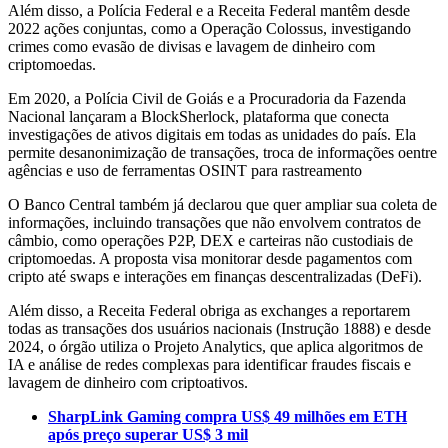
Além disso, a Polícia Federal e a Receita Federal mantêm desde
2022 ações conjuntas, como a Operação Colossus, investigando
crimes como evasão de divisas e lavagem de dinheiro com
criptomoedas.
Em 2020, a Polícia Civil de Goiás e a Procuradoria da Fazenda
Nacional lançaram a BlockSherlock, plataforma que conecta
investigações de ativos digitais em todas as unidades do país. Ela
permite desanonimização de transações, troca de informações oentre
agências e uso de ferramentas OSINT para rastreamento
O Banco Central também já declarou que quer ampliar sua coleta de
informações, incluindo transações que não envolvem contratos de
câmbio, como operações P2P, DEX e carteiras não custodiais de
criptomoedas. A proposta visa monitorar desde pagamentos com
cripto até swaps e interações em finanças descentralizadas (DeFi).
Além disso, a Receita Federal obriga as exchanges a reportarem
todas as transações dos usuários nacionais (Instrução 1888) e desde
2024, o órgão utiliza o Projeto Analytics, que aplica algoritmos de
IA e análise de redes complexas para identificar fraudes fiscais e
lavagem de dinheiro com criptoativos.
SharpLink Gaming compra US$ 49 milhões em ETH
após preço superar US$ 3 mil