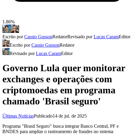
1.86%
Escrito por
Cassio Gusson
Redator
Revisado por
Lucas Caram
Editor
Escrito por
Cassio Gusson
Redator
Revisado por
Lucas Caram
Editor
Governo Lula quer monitorar
exchanges e operações com
criptomoedas em programa
chamado 'Brasil seguro'
Últimas Notícias
Publicado
14 de jul. de 2025
Programa "Brasil Seguro" busca integrar Banco Central, PF e
BNDES para ampliar o rastreamento de fraudes no sistema