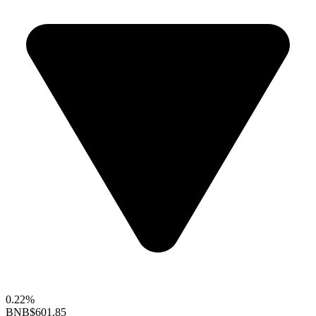
0.22%
BNB
$601.85