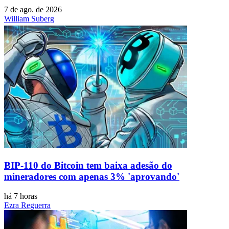
7 de ago. de 2026
William Suberg
BIP-110 do Bitcoin tem baixa adesão do
mineradores com apenas 3% 'aprovando'
há 7 horas
Ezra Reguerra