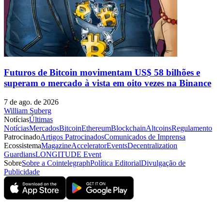
Futuros de Bitcoin movimentam US$ 58 bilhões e
superam o mercado à vista em oito vezes na Binance
7 de ago. de 2026
William Suberg
Notícias
Últimas
Notícias
Mercados
Bitcoin
Ethereum
Blockchain
Altcoins
Regulamento
Patrocinado
Artigos Patrocinados
Comunicados de Imprensa
Ecossistema
Magazine
Accelerator
Events
Decentralization
Guardians
LONGITUDE Event
Sobre
Sobre a Cointelegraph
Política Editorial
Divulgação de
Publicidade