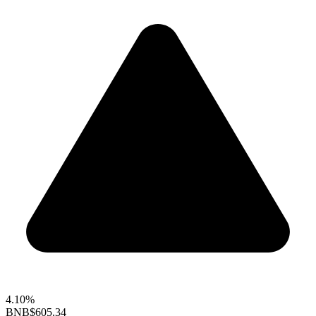
4.10%
BNB
$605.34