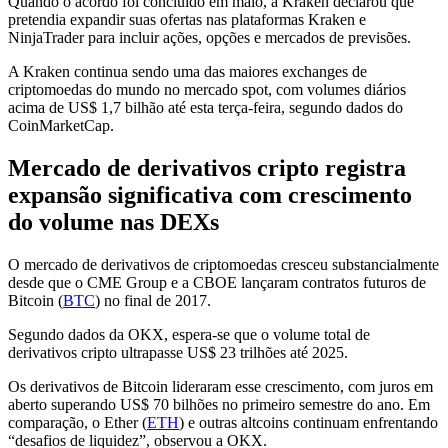
Quando o acordo foi concluído em maio, a Kraken declarou que
pretendia expandir suas ofertas nas plataformas Kraken e
NinjaTrader para incluir ações, opções e mercados de previsões.
A Kraken continua sendo uma das maiores exchanges de
criptomoedas do mundo no mercado spot, com volumes diários
acima de US$ 1,7 bilhão até esta terça-feira, segundo dados do
CoinMarketCap.
Mercado de derivativos cripto registra
expansão significativa com crescimento
do volume nas DEXs
O mercado de derivativos de criptomoedas cresceu substancialmente
desde que o CME Group e a CBOE lançaram contratos futuros de
Bitcoin (
BTC
) no final de 2017.
Segundo dados da OKX, espera-se que o volume total de
derivativos cripto ultrapasse US$ 23 trilhões até 2025.
Os derivativos de Bitcoin lideraram esse crescimento, com juros em
aberto superando US$ 70 bilhões no primeiro semestre do ano. Em
comparação, o Ether (
ETH
) e outras altcoins continuam enfrentando
“desafios de liquidez”, observou a OKX.