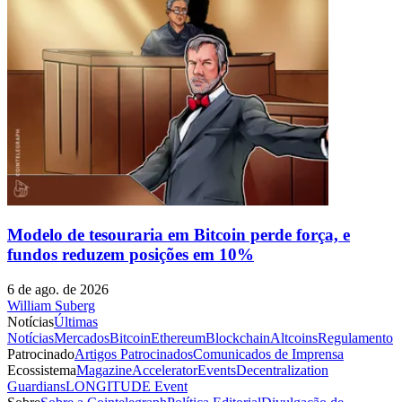
Modelo de tesouraria em Bitcoin perde força, e
fundos reduzem posições em 10%
6 de ago. de 2026
William Suberg
Notícias
Últimas
Notícias
Mercados
Bitcoin
Ethereum
Blockchain
Altcoins
Regulamento
Patrocinado
Artigos Patrocinados
Comunicados de Imprensa
Ecossistema
Magazine
Accelerator
Events
Decentralization
Guardians
LONGITUDE Event