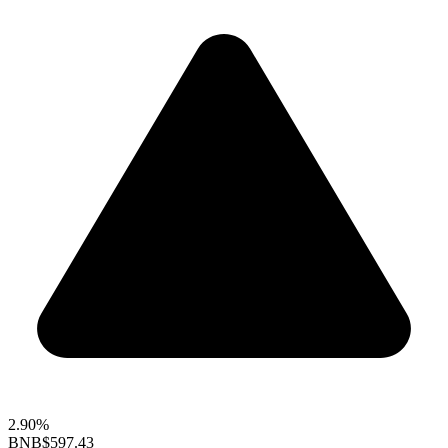
2.90%
BNB
$597.43