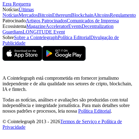
Ezra Reguerra
Notícias
Últimas
Notícias
Mercados
Bitcoin
Ethereum
Blockchain
Altcoins
Regulamento
Patrocinado
Artigos Patrocinados
Comunicados de Imprensa
Ecossistema
Magazine
Accelerator
Events
Decentralization
Guardians
LONGITUDE Event
Sobre
Sobre a Cointelegraph
Política Editorial
Divulgação de
Publicidade
A Cointelegraph está comprometida em fornecer jornalismo
independente e de alta qualidade nos setores de cripto, blockchain,
IA e fintech.
Todas as notícias, análises e avaliações são produzidas com total
independência e integridade jornalística. Para mais detalhes sobre
nossos padrões e processos, leia nossa
Política Editorial
.
© Cointelegraph 2013 - 2026
Termos de Serviço e Política de
Privacidade