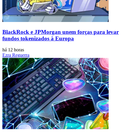
BlackRock e JPMorgan unem forças para levar
fundos tokenizados à Europa
há 12 horas
Ezra Reguerra