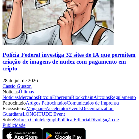
Polícia Federal investiga 32 sites de IA que permitem
criação de imagens de nudez com pagamento em
cripto
28 de jul. de 2026
Cassio Gusson
Notícias
Últimas
Notícias
Mercados
Bitcoin
Ethereum
Blockchain
Altcoins
Regulamento
Patrocinado
Artigos Patrocinados
Comunicados de Imprensa
Ecossistema
Magazine
Accelerator
Events
Decentralization
Guardians
LONGITUDE Event
Sobre
Sobre a Cointelegraph
Política Editorial
Divulgação de
Publicidade