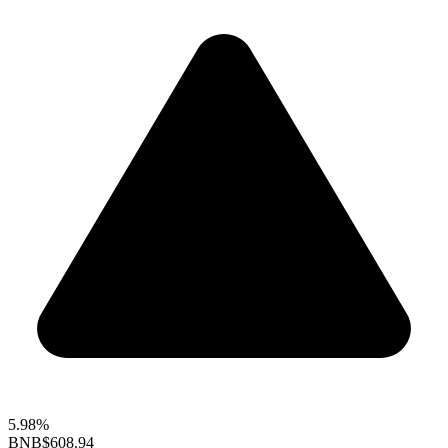
5.98%
BNB
$608.94