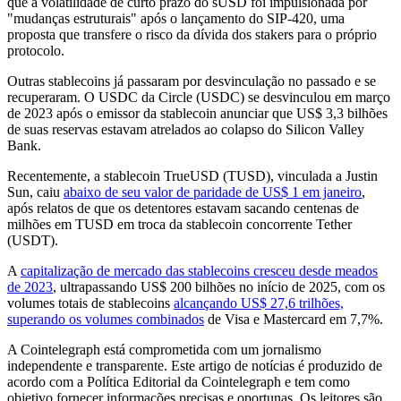
que a volatilidade de curto prazo do sUSD foi impulsionada por
"mudanças estruturais" após o lançamento do SIP-420, uma
proposta que transfere o risco da dívida dos stakers para o próprio
protocolo.
Outras stablecoins já passaram por desvinculação no passado e se
recuperaram. O USDC da Circle (USDC) se desvinculou em março
de 2023 após o emissor da stablecoin anunciar que US$ 3,3 bilhões
de suas reservas estavam atrelados ao colapso do Silicon Valley
Bank.
Recentemente, a stablecoin TrueUSD (TUSD), vinculada a Justin
Sun, caiu
abaixo de seu valor de paridade de US$ 1 em janeiro
,
após relatos de que os detentores estavam sacando centenas de
milhões em TUSD em troca da stablecoin concorrente Tether
(USDT).
A
capitalização de mercado das stablecoins cresceu desde meados
de 2023
, ultrapassando US$ 200 bilhões no início de 2025, com os
volumes totais de stablecoins
alcançando US$ 27,6 trilhões,
superando os volumes combinados
de Visa e Mastercard em 7,7%.
A Cointelegraph está comprometida com um jornalismo
independente e transparente. Este artigo de notícias é produzido de
acordo com a Política Editorial da Cointelegraph e tem como
objetivo fornecer informações precisas e oportunas. Os leitores são