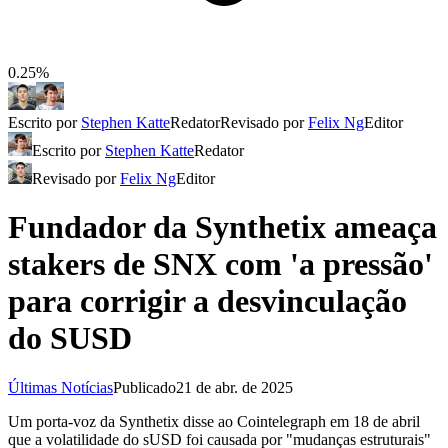
0.25%
Escrito por
Stephen Katte
Redator
Revisado por
Felix Ng
Editor
Escrito por
Stephen Katte
Redator
Revisado por
Felix Ng
Editor
Fundador da Synthetix ameaça
stakers de SNX com 'a pressão'
para corrigir a desvinculação
do SUSD
Últimas Notícias
Publicado
21 de abr. de 2025
Um porta-voz da Synthetix disse ao Cointelegraph em 18 de abril
que a volatilidade do sUSD foi causada por "mudanças estruturais"