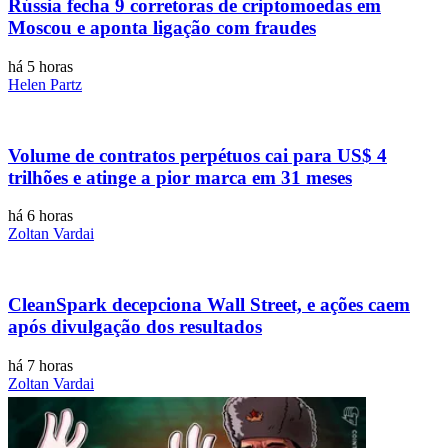
Rússia fecha 9 corretoras de criptomoedas em
Moscou e aponta ligação com fraudes
há 5 horas
Helen Partz
Volume de contratos perpétuos cai para US$ 4
trilhões e atinge a pior marca em 31 meses
há 6 horas
Zoltan Vardai
CleanSpark decepciona Wall Street, e ações caem
após divulgação dos resultados
há 7 horas
Zoltan Vardai