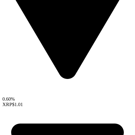
0.60%
XRP
$1.01