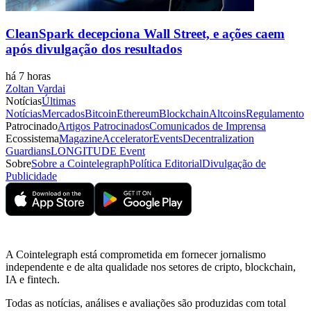
CleanSpark decepciona Wall Street, e ações caem
após divulgação dos resultados
há 7 horas
Zoltan Vardai
Notícias
Últimas
Notícias
Mercados
Bitcoin
Ethereum
Blockchain
Altcoins
Regulamento
Patrocinado
Artigos Patrocinados
Comunicados de Imprensa
Ecossistema
Magazine
Accelerator
Events
Decentralization
Guardians
LONGITUDE Event
Sobre
Sobre a Cointelegraph
Política Editorial
Divulgação de
Publicidade
A Cointelegraph está comprometida em fornecer jornalismo
independente e de alta qualidade nos setores de cripto, blockchain,
IA e fintech.
Todas as notícias, análises e avaliações são produzidas com total