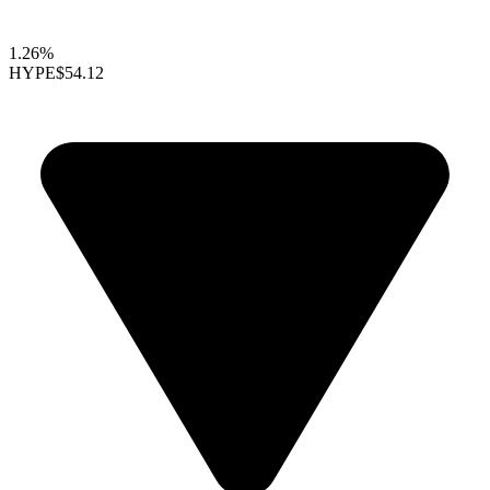
1.26%
HYPE
$54.12