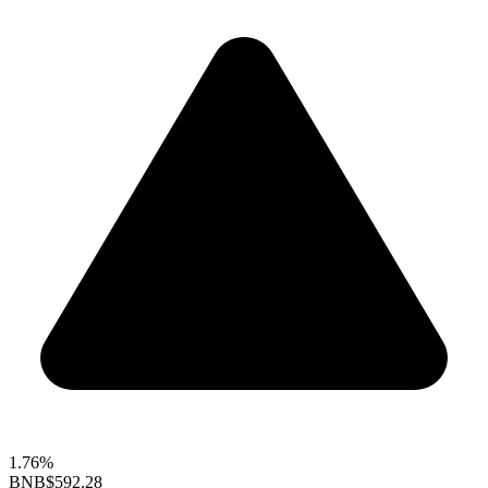
1.76%
BNB
$592.28