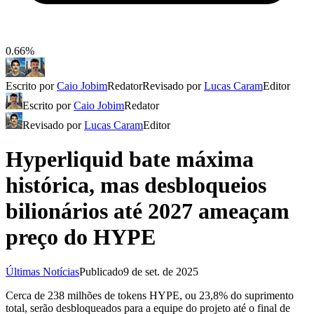
0.66%
Escrito por
Caio Jobim
Redator
Revisado por
Lucas Caram
Editor
Escrito por
Caio Jobim
Redator
Revisado por
Lucas Caram
Editor
Hyperliquid bate máxima
histórica, mas desbloqueios
bilionários até 2027 ameaçam
preço do HYPE
Últimas Notícias
Publicado
9 de set. de 2025
Cerca de 238 milhões de tokens HYPE, ou 23,8% do suprimento
total, serão desbloqueados para a equipe do projeto até o final de