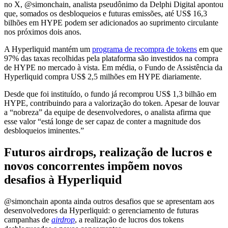
no X, @simonchain, analista pseudônimo da Delphi Digital apontou
que, somados os desbloqueios e futuras emissões, até US$ 16,3
bilhões em HYPE podem ser adicionados ao suprimento circulante
nos próximos dois anos.
A Hyperliquid mantém um
programa de recompra de tokens
em que
97% das taxas recolhidas pela plataforma são investidos na compra
de HYPE no mercado à vista. Em média, o Fundo de Assistência da
Hyperliquid compra US$ 2,5 milhões em HYPE diariamente.
Desde que foi instituído, o fundo já recomprou US$ 1,3 bilhão em
HYPE, contribuindo para a valorização do token. Apesar de louvar
a “nobreza” da equipe de desenvolvedores, o analista afirma que
esse valor “está longe de ser capaz de conter a magnitude dos
desbloqueios iminentes.”
Futuros airdrops, realização de lucros e
novos concorrentes impõem novos
desafios à Hyperliquid
@simonchain aponta ainda outros desafios que se apresentam aos
desenvolvedores da Hyperliquid: o gerenciamento de futuras
campanhas de
airdrop
, a realização de lucros dos tokens