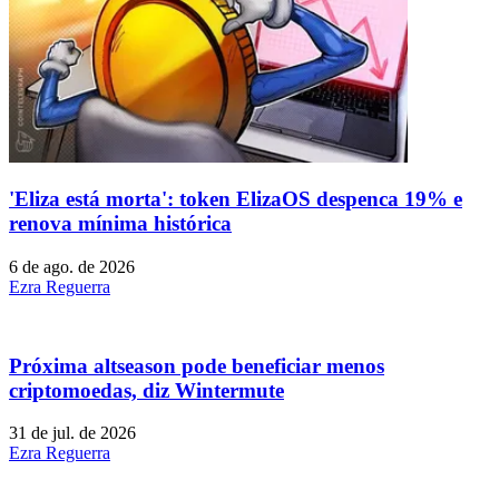
'Eliza está morta': token ElizaOS despenca 19% e
renova mínima histórica
6 de ago. de 2026
Ezra Reguerra
Próxima altseason pode beneficiar menos
criptomoedas, diz Wintermute
31 de jul. de 2026
Ezra Reguerra