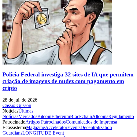
Polícia Federal investiga 32 sites de IA que permitem
criação de imagens de nudez com pagamento em
cripto
28 de jul. de 2026
Cassio Gusson
Notícias
Últimas
Notícias
Mercados
Bitcoin
Ethereum
Blockchain
Altcoins
Regulamento
Patrocinado
Artigos Patrocinados
Comunicados de Imprensa
Ecossistema
Magazine
Accelerator
Events
Decentralization
Guardians
LONGITUDE Event