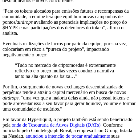
desbloqueados e novos concorrentes.
“Para os tokens alocados para emissões futuras e recompensas da
comunidade, a equipe terá que equilibrar novas campanhas de
pontos/
airdrops
avaliando as potenciais implicações no preço do
$HYPE e nas participações dos detentores do token", afirma o
analista.
Eventuais realizações de lucros por parte da equipe, por sua vez,
colocariam em risco a “pureza do projeto”, impactando
negativamente o preço:
“Tudo no mercado de criptomoedas é extremamente
reflexivo e o preço muitas vezes conduz a narrativa
tanto na alta quanto na baixa…”
Por fim, o surgimento de novas exchanges descentralizadas de
perpétuos tende a atrair o capital mercenário em busca de novos
airdrops
, “uma vez que a maioria delas ainda não possui tokens e
pode aproveitar isso a seu favor para gerar liquidez, volume e formar
uma comunidade de usuários.”
Em favor da Hyperliquid, o projeto também está sendo beneficiado
pela
onda de Tesouraria de Ativos Digitais (DATs)
. Conforme
noticiado pelo Cointelegraph Brasil, a empresa Lion Group, listada
na Nasdaq,
anunciou a intenção de trocar gradualmente
suas