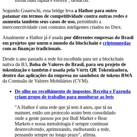
forma mais rápida e efetiva", destacou.
Segundo Guareschi, essa bridge leva
a Hathor para outro
patamar em termos de competitividade contra outras redes e
aumenta também seus casos de uso,
permitindo a
interconectividade com contratos inteligentes criados no Drex.
Atualmente a Hathor já é usada
por diferentes empresas do Brasil
em projetos que unem o mundo da blockchain e
criptomoedas
com as finanças tradicionais.
Desde o ano passado a rede foi escolhida para ser a blockchain
nativa da B3,
Bolsa de Valores do Brasil, para seu projeto de
tokenização e também é usada pela Vórtx QR Tokenizadora,
dentro das aplicações da empresa no sandobox de tokens RWA
da Comissão de Valores Mobiliários (CVM).
De olho no recolhimento de impostos, Receita e Fazenda
criam grupo de trabalho para monitorar as bets
"A Hathor é uma rede que já tem 4 anos, que tá na
mainnet, então um protocolo assim bem consolidado
onde a gente passou por por Bull Market e Bear
Markets e nossa metodologia é sempre continuar
desenvolvendo, aprimorando, melhorando a rede,
pensando sempre no longo prazo", afirma.