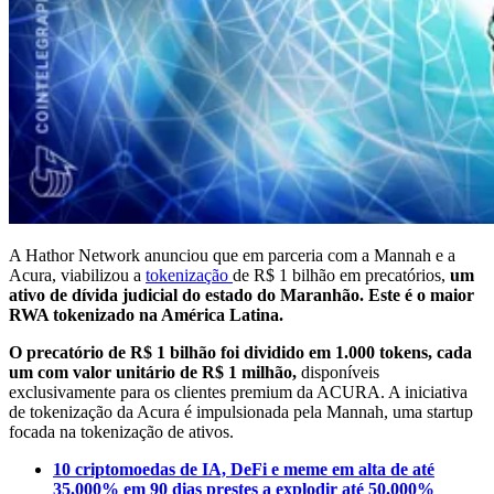
A Hathor Network anunciou que em parceria com a Mannah e a
Acura, viabilizou a
tokenização
de R$ 1 bilhão em precatórios,
um
ativo de dívida judicial do estado do Maranhão. Este é o maior
RWA tokenizado na América Latina.
O precatório de R$ 1 bilhão foi dividido em 1.000 tokens, cada
um com valor unitário de R$ 1 milhão,
disponíveis
exclusivamente para os clientes premium da ACURA. A iniciativa
de tokenização da Acura é impulsionada pela Mannah, uma startup
focada na tokenização de ativos.
10 criptomoedas de IA, DeFi e meme em alta de até
35.000% em 90 dias prestes a explodir até 50.000%