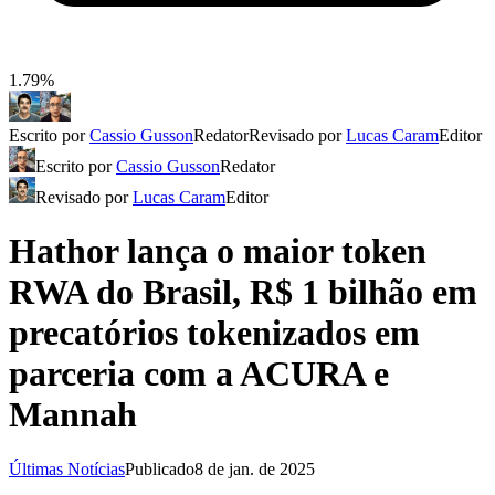
1.79%
Escrito por
Cassio Gusson
Redator
Revisado por
Lucas Caram
Editor
Escrito por
Cassio Gusson
Redator
Revisado por
Lucas Caram
Editor
Hathor lança o maior token
RWA do Brasil, R$ 1 bilhão em
precatórios tokenizados em
parceria com a ACURA e
Mannah
Últimas Notícias
Publicado
8 de jan. de 2025