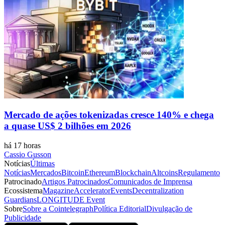
Mercado de ações tokenizadas cresce 140% e chega
a quase US$ 2 bilhões em 2026
há 17 horas
Cassio Gusson
Notícias
Últimas
Notícias
Mercados
Bitcoin
Ethereum
Blockchain
Altcoins
Regulamento
Patrocinado
Artigos Patrocinados
Comunicados de Imprensa
Ecossistema
Magazine
Accelerator
Events
Decentralization
Guardians
LONGITUDE Event
Sobre
Sobre a Cointelegraph
Política Editorial
Divulgação de
Publicidade