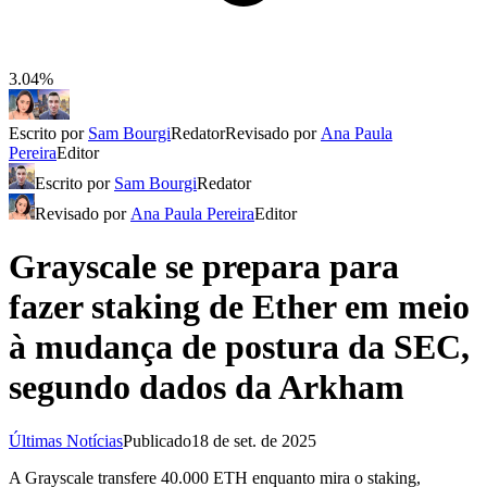
3.04%
Escrito por
Sam Bourgi
Redator
Revisado por
Ana Paula
Pereira
Editor
Escrito por
Sam Bourgi
Redator
Revisado por
Ana Paula Pereira
Editor
Grayscale se prepara para
fazer staking de Ether em meio
à mudança de postura da SEC,
segundo dados da Arkham
Últimas Notícias
Publicado
18 de set. de 2025
A Grayscale transfere 40.000 ETH enquanto mira o staking,