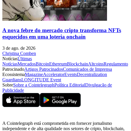
A nova febre do mercado cripto transforma NFTs
esquecidos em uma loteria onchain
3 de ago. de 2026
Christina Comben
Notícias
Últimas
Notícias
Mercados
Bitcoin
Ethereum
Blockchain
Altcoins
Regulamento
Patrocinado
Artigos Patrocinados
Comunicados de Imprensa
Ecossistema
Magazine
Accelerator
Events
Decentralization
Guardians
LONGITUDE Event
Sobre
Sobre a Cointelegraph
Política Editorial
Divulgação de
Publicidade
A Cointelegraph está comprometida em fornecer jornalismo
independente e de alta qualidade nos setores de cripto, blockchain,