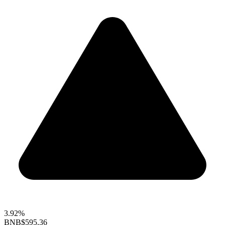
3.92%
BNB
$595.36