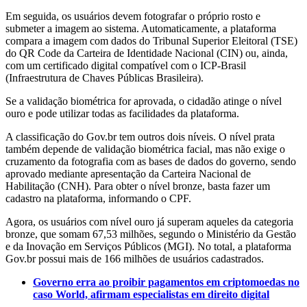
Em seguida, os usuários devem fotografar o próprio rosto e
submeter a imagem ao sistema. Automaticamente, a plataforma
compara a imagem com dados do Tribunal Superior Eleitoral (TSE)
do QR Code da Carteira de Identidade Nacional (CIN) ou, ainda,
com um certificado digital compatível com o ICP-Brasil
(Infraestrutura de Chaves Públicas Brasileira).
Se a validação biométrica for aprovada, o cidadão atinge o nível
ouro e pode utilizar todas as facilidades da plataforma.
A classificação do Gov.br tem outros dois níveis. O nível prata
também depende de validação biométrica facial, mas não exige o
cruzamento da fotografia com as bases de dados do governo, sendo
aprovado mediante apresentação da Carteira Nacional de
Habilitação (CNH). Para obter o nível bronze, basta fazer um
cadastro na plataforma, informando o CPF.
Agora, os usuários com nível ouro já superam aqueles da categoria
bronze, que somam 67,53 milhões, segundo o Ministério da Gestão
e da Inovação em Serviços Públicos (MGI). No total, a plataforma
Gov.br possui mais de 166 milhões de usuários cadastrados.
Governo erra ao proibir pagamentos em criptomoedas no
caso World, afirmam especialistas em direito digital