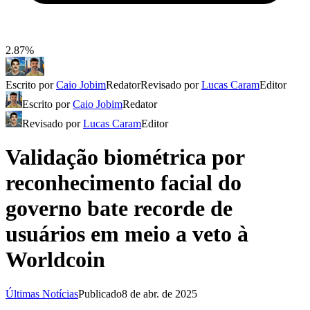
2.87%
Escrito por
Caio Jobim
Redator
Revisado por
Lucas Caram
Editor
Escrito por
Caio Jobim
Redator
Revisado por
Lucas Caram
Editor
Validação biométrica por
reconhecimento facial do
governo bate recorde de
usuários em meio a veto à
Worldcoin
Últimas Notícias
Publicado
8 de abr. de 2025