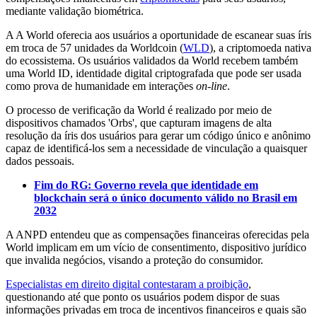
mediante validação biométrica.
A A World oferecia aos usuários a oportunidade de escanear suas íris
em troca de 57 unidades da Worldcoin (
WLD
), a criptomoeda nativa
do ecossistema. Os usuários validados da World recebem também
uma World ID, identidade digital criptografada que pode ser usada
como prova de humanidade em interações
on-line
.
O processo de verificação da World é realizado por meio de
dispositivos chamados 'Orbs', que capturam imagens de alta
resolução da íris dos usuários para gerar um código único e anônimo
capaz de identificá-los sem a necessidade de vinculação a quaisquer
dados pessoais.
Fim do RG: Governo revela que identidade em
blockchain será o único documento válido no Brasil em
2032
A ANPD entendeu que as compensações financeiras oferecidas pela
World implicam em um vício de consentimento, dispositivo jurídico
que invalida negócios, visando a proteção do consumidor.
Especialistas em direito digital contestaram a proibição
,
questionando até que ponto os usuários podem dispor de suas
informações privadas em troca de incentivos financeiros e quais são