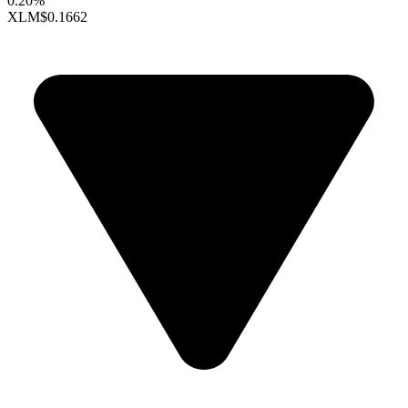
0.20%
XLM
$0.1662