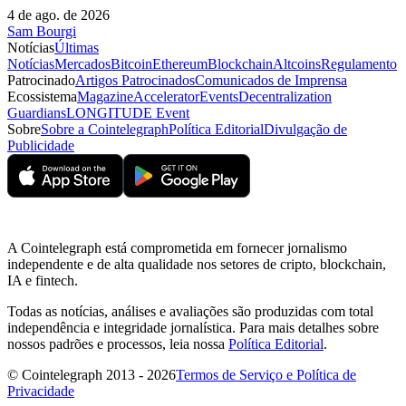
4 de ago. de 2026
Sam Bourgi
Notícias
Últimas
Notícias
Mercados
Bitcoin
Ethereum
Blockchain
Altcoins
Regulamento
Patrocinado
Artigos Patrocinados
Comunicados de Imprensa
Ecossistema
Magazine
Accelerator
Events
Decentralization
Guardians
LONGITUDE Event
Sobre
Sobre a Cointelegraph
Política Editorial
Divulgação de
Publicidade
A Cointelegraph está comprometida em fornecer jornalismo
independente e de alta qualidade nos setores de cripto, blockchain,
IA e fintech.
Todas as notícias, análises e avaliações são produzidas com total
independência e integridade jornalística. Para mais detalhes sobre
nossos padrões e processos, leia nossa
Política Editorial
.
© Cointelegraph 2013 - 2026
Termos de Serviço e Política de
Privacidade