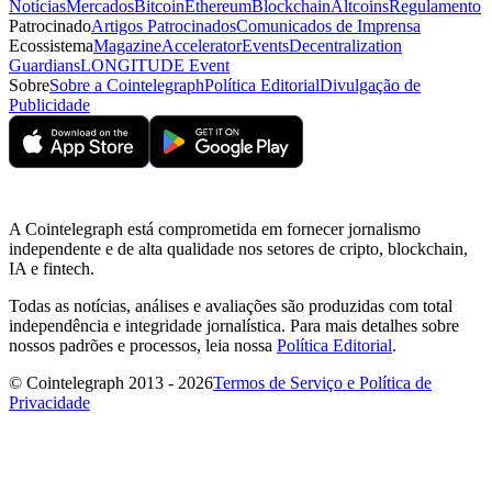
Notícias
Mercados
Bitcoin
Ethereum
Blockchain
Altcoins
Regulamento
Patrocinado
Artigos Patrocinados
Comunicados de Imprensa
Ecossistema
Magazine
Accelerator
Events
Decentralization
Guardians
LONGITUDE Event
Sobre
Sobre a Cointelegraph
Política Editorial
Divulgação de
Publicidade
A Cointelegraph está comprometida em fornecer jornalismo
independente e de alta qualidade nos setores de cripto, blockchain,
IA e fintech.
Todas as notícias, análises e avaliações são produzidas com total
independência e integridade jornalística. Para mais detalhes sobre
nossos padrões e processos, leia nossa
Política Editorial
.
© Cointelegraph 2013 - 2026
Termos de Serviço e Política de
Privacidade