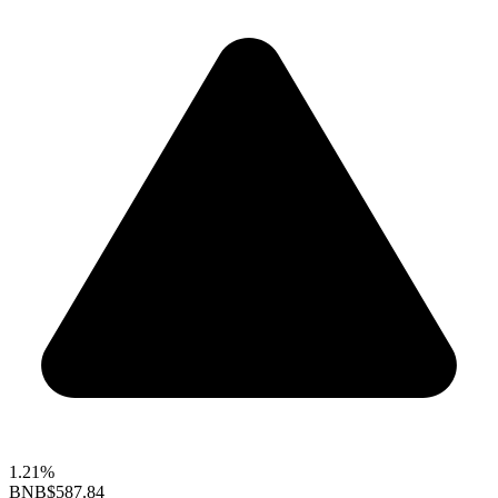
1.21%
BNB
$587.84