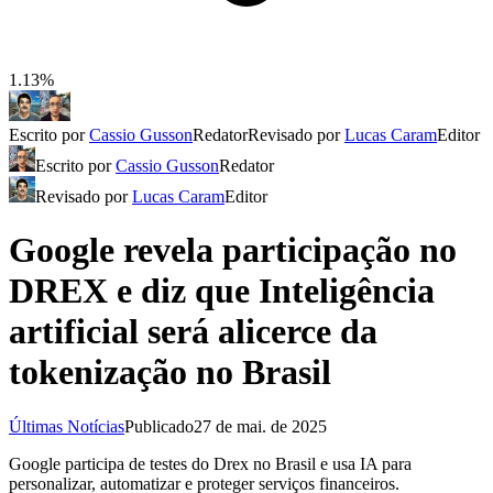
1.13%
Escrito por
Cassio Gusson
Redator
Revisado por
Lucas Caram
Editor
Escrito por
Cassio Gusson
Redator
Revisado por
Lucas Caram
Editor
Google revela participação no
DREX e diz que Inteligência
artificial será alicerce da
tokenização no Brasil
Últimas Notícias
Publicado
27 de mai. de 2025
Google participa de testes do Drex no Brasil e usa IA para
personalizar, automatizar e proteger serviços financeiros.