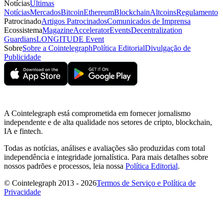
Notícias
Últimas
Notícias
Mercados
Bitcoin
Ethereum
Blockchain
Altcoins
Regulamento
Patrocinado
Artigos Patrocinados
Comunicados de Imprensa
Ecossistema
Magazine
Accelerator
Events
Decentralization
Guardians
LONGITUDE Event
Sobre
Sobre a Cointelegraph
Política Editorial
Divulgação de
Publicidade
A Cointelegraph está comprometida em fornecer jornalismo
independente e de alta qualidade nos setores de cripto, blockchain,
IA e fintech.
Todas as notícias, análises e avaliações são produzidas com total
independência e integridade jornalística. Para mais detalhes sobre
nossos padrões e processos, leia nossa
Política Editorial
.
© Cointelegraph 2013 - 2026
Termos de Serviço e Política de
Privacidade