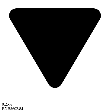
0.25%
BNB
$602.84