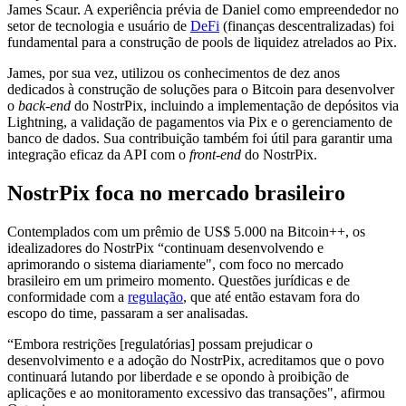
James Scaur. A experiência prévia de Daniel como empreendedor no
setor de tecnologia e usuário de
DeFi
(finanças descentralizadas) foi
fundamental para a construção de pools de liquidez atrelados ao Pix.
James, por sua vez, utilizou os conhecimentos de dez anos
dedicados à construção de soluções para o Bitcoin para desenvolver
o
back-end
do NostrPix, incluindo a implementação de depósitos via
Lightning, a validação de pagamentos via Pix e o gerenciamento de
banco de dados. Sua contribuição também foi útil para garantir uma
integração eficaz da API com o
front-end
do NostrPix.
NostrPix foca no mercado brasileiro
Contemplados com um prêmio de US$ 5.000 na Bitcoin++, os
idealizadores do NostrPix “continuam desenvolvendo e
aprimorando o sistema diariamente", com foco no mercado
brasileiro em um primeiro momento. Questões jurídicas e de
conformidade com a
regulação
, que até então estavam fora do
escopo do time, passaram a ser analisadas.
“Embora restrições [regulatórias] possam prejudicar o
desenvolvimento e a adoção do NostrPix, acreditamos que o povo
continuará lutando por liberdade e se opondo à proibição de
aplicações e ao monitoramento excessivo das transações", afirmou