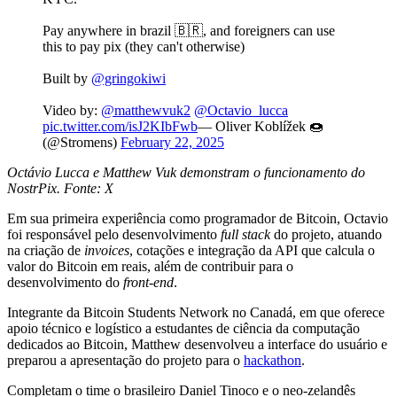
Pay anywhere in brazil 🇧🇷, and foreigners can use
this to pay pix (they can't otherwise)
Built by
@gringokiwi
Video by:
@matthewvuk2
@Octavio_lucca
pic.twitter.com/isJ2KIbFwb
— Oliver Koblížek 🍩
(@Stromens)
February 22, 2025
Octávio Lucca e Matthew Vuk demonstram o funcionamento do
NostrPix. Fonte: X
Em sua primeira experiência como programador de Bitcoin, Octavio
foi responsável pelo desenvolvimento
full stack
do projeto, atuando
na criação de
invoices
, cotações e integração da API que calcula o
valor do Bitcoin em reais, além de contribuir para o
desenvolvimento do
front-end
.
Integrante da Bitcoin Students Network no Canadá, em que oferece
apoio técnico e logístico a estudantes de ciência da computação
dedicados ao Bitcoin, Matthew desenvolveu a interface do usuário e
preparou a apresentação do projeto para o
hackathon
.
Completam o time o brasileiro Daniel Tinoco e o neo-zelandês