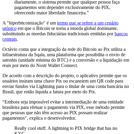
diariamente, o sistema permite que qualquer pessoa faça
pagamentos sem depender exclusivamente do PIX,
oferecendo maior liberdade financeira.”
A "hiperbitcoinização" é um
termo que se refere a um cenário
utópico
em que o Bitcoin se torna a moeda global dominante,
substituindo as moedas fiduciárias tradicionais emitidas por
bancos
centrais
.
Octávio conta que a integração da rede do Bitcoin ao Pix utiliza a
infraestrutura da Sqala, uma plataforma que possibilita o envio de
satoshis (unidade mínima do BTC) e a conversão e a liquidação em
reais por meio do Nostr Wallet Connect.
De acordo com a descrição do projeto, o aplicativo permite que os
usuários insiram uma chave Pix ou escaneiem um QR code para
enviar fundos via Lightning para o titular de uma conta bancária no
Brasil, que então liquida a fatura por meio do Pix.
“Embora seja impossível evitar a intermediação de uma entidade
brasileira para efetuar o pagamento via PIX, esse método permite
que pessoas que não têm acesso ao PIX possam realizar
pagamentos", explica o desenvolvedor.
Really cool stuff. A lightning to PIX bridge that has no
KYC.