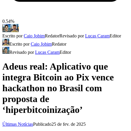
0.54%
Escrito por
Caio Jobim
Redator
Revisado por
Lucas Caram
Editor
Escrito por
Caio Jobim
Redator
Revisado por
Lucas Caram
Editor
Adeus real: Aplicativo que
integra Bitcoin ao Pix vence
hackathon no Brasil com
proposta de
‘hiperbitcoinização’
Últimas Notícias
Publicado
25 de fev. de 2025