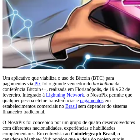
Um aplicativo que viabiliza o uso de Bitcoin (BTC) para
pagamentos via
Pix
foi o grande vencedor do
hackathon
da
conferência Bitcoin++, realizada em Florianópolis, de 19 a 22 de
fevereiro. Integrado à
Lightning Network
, o NostrPix permite que
qualquer pessoa efetue transferências e
pagamentos
em
estabelecimentos comerciais no
Brasil
sem depender do sistema
financeiro tradicional.
O NostrPix foi concebido por um grupo de quatro desenvolvedores
com diferentes nacionalidades, experiências e habilidades
complementares. Em entrevista ao
Cointelegraph Brasil
, o
canadense Matthew Vuk revelou que a ideia do projeto surgiu