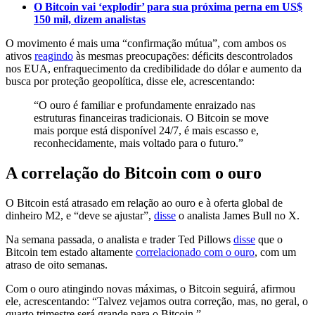
O Bitcoin vai ‘explodir’ para sua próxima perna em US$
150 mil, dizem analistas
O movimento é mais uma “confirmação mútua”, com ambos os
ativos
reagindo
às mesmas preocupações: déficits descontrolados
nos EUA, enfraquecimento da credibilidade do dólar e aumento da
busca por proteção geopolítica, disse ele, acrescentando:
“O ouro é familiar e profundamente enraizado nas
estruturas financeiras tradicionais. O Bitcoin se move
mais porque está disponível 24/7, é mais escasso e,
reconhecidamente, mais voltado para o futuro.”
A correlação do Bitcoin com o ouro
O Bitcoin está atrasado em relação ao ouro e à oferta global de
dinheiro M2, e “deve se ajustar”,
disse
o analista James Bull no X.
Na semana passada, o analista e trader Ted Pillows
disse
que o
Bitcoin tem estado altamente
correlacionado com o ouro
, com um
atraso de oito semanas.
Com o ouro atingindo novas máximas, o Bitcoin seguirá, afirmou
ele, acrescentando: “Talvez vejamos outra correção, mas, no geral, o
quarto trimestre será grande para o Bitcoin.”