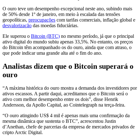
O ouro teve um desempenho excepcional neste ano, subindo mais
de 50% desde 1º de janeiro, em meio à escalada das tensões
geopolíticas,
preocupações
com tarifas comerciais, inflação global e
desvalorização
das moedas fiduciárias.
Ele superou o
Bitcoin (BTC)
no mesmo período, já que o principal
ativo digital do mundo subiu apenas 33,5%. No entanto, os preços
do Bitcoin têm acompanhado os do ouro, ainda que com atraso, o
que pode indicar uma grande alta até o fim do ano.
Analistas dizem que o Bitcoin superará o
ouro
“A máxima histórica do ouro mostra a demanda dos investidores por
ativos escassos. A partir daqui, acreditamos que o Bitcoin será o
ativo com melhor desempenho entre os dois”, disse Henrik
Andersson, da Apollo Capital, ao Cointelegraph na terça-feira.
“O ouro atingindo US$ 4 mil é apenas mais uma confirmação da
mesma dinâmica que sustenta o BTC”, acrescentou Justin
d’Anethan, chefe de parcerias da empresa de mercados privados de
cripto Arctic Digital.