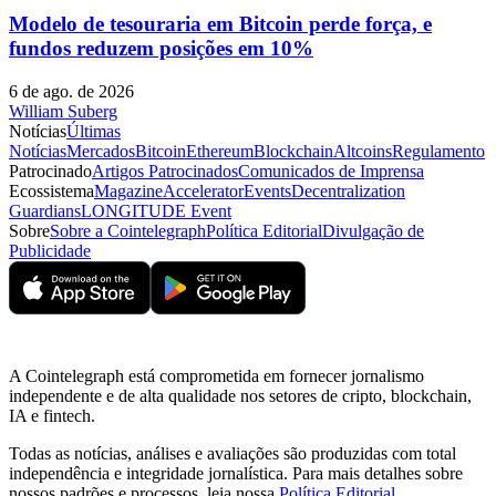
Modelo de tesouraria em Bitcoin perde força, e
fundos reduzem posições em 10%
6 de ago. de 2026
William Suberg
Notícias
Últimas
Notícias
Mercados
Bitcoin
Ethereum
Blockchain
Altcoins
Regulamento
Patrocinado
Artigos Patrocinados
Comunicados de Imprensa
Ecossistema
Magazine
Accelerator
Events
Decentralization
Guardians
LONGITUDE Event
Sobre
Sobre a Cointelegraph
Política Editorial
Divulgação de
Publicidade
A Cointelegraph está comprometida em fornecer jornalismo
independente e de alta qualidade nos setores de cripto, blockchain,
IA e fintech.
Todas as notícias, análises e avaliações são produzidas com total
independência e integridade jornalística. Para mais detalhes sobre
nossos padrões e processos, leia nossa
Política Editorial
.