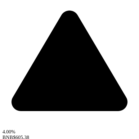
4.00%
BNB
$605.38