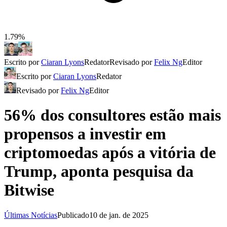
1.79%
Escrito por
Ciaran Lyons
Redator
Revisado por
Felix Ng
Editor
Escrito por
Ciaran Lyons
Redator
Revisado por
Felix Ng
Editor
56% dos consultores estão mais
propensos a investir em
criptomoedas após a vitória de
Trump, aponta pesquisa da
Bitwise
Últimas Notícias
Publicado
10 de jan. de 2025