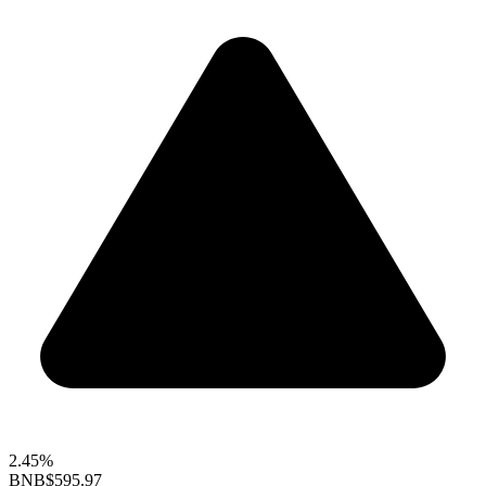
2.45%
BNB
$595.97