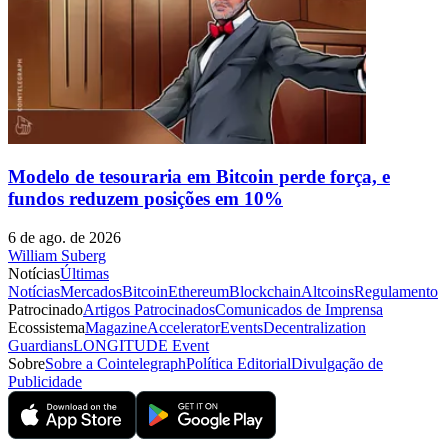
Modelo de tesouraria em Bitcoin perde força, e
fundos reduzem posições em 10%
6 de ago. de 2026
William Suberg
Notícias
Últimas
Notícias
Mercados
Bitcoin
Ethereum
Blockchain
Altcoins
Regulamento
Patrocinado
Artigos Patrocinados
Comunicados de Imprensa
Ecossistema
Magazine
Accelerator
Events
Decentralization
Guardians
LONGITUDE Event
Sobre
Sobre a Cointelegraph
Política Editorial
Divulgação de
Publicidade