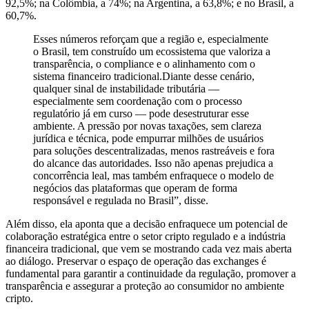
92,5%; na Colômbia, a 74%; na Argentina, a 63,8%; e no Brasil, a
60,7%.
Esses números reforçam que a região e, especialmente
o Brasil, tem construído um ecossistema que valoriza a
transparência, o compliance e o alinhamento com o
sistema financeiro tradicional.Diante desse cenário,
qualquer sinal de instabilidade tributária —
especialmente sem coordenação com o processo
regulatório já em curso — pode desestruturar esse
ambiente. A pressão por novas taxações, sem clareza
jurídica e técnica, pode empurrar milhões de usuários
para soluções descentralizadas, menos rastreáveis e fora
do alcance das autoridades. Isso não apenas prejudica a
concorrência leal, mas também enfraquece o modelo de
negócios das plataformas que operam de forma
responsável e regulada no Brasil”, disse.
Além disso, ela aponta que a decisão enfraquece um potencial de
colaboração estratégica entre o setor cripto regulado e a indústria
financeira tradicional, que vem se mostrando cada vez mais aberta
ao diálogo. Preservar o espaço de operação das exchanges é
fundamental para garantir a continuidade da regulação, promover a
transparência e assegurar a proteção ao consumidor no ambiente
cripto.