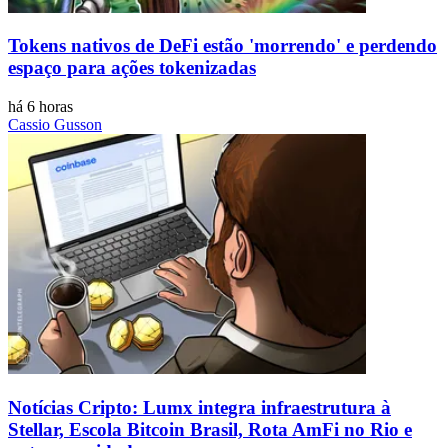
Tokens nativos de DeFi estão 'morrendo' e perdendo
espaço para ações tokenizadas
há 6 horas
Cassio Gusson
Notícias Cripto: Lumx integra infraestrutura à
Stellar, Escola Bitcoin Brasil, Rota AmFi no Rio e