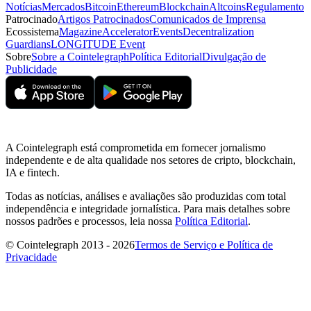
Notícias
Mercados
Bitcoin
Ethereum
Blockchain
Altcoins
Regulamento
Patrocinado
Artigos Patrocinados
Comunicados de Imprensa
Ecossistema
Magazine
Accelerator
Events
Decentralization
Guardians
LONGITUDE Event
Sobre
Sobre a Cointelegraph
Política Editorial
Divulgação de
Publicidade
A Cointelegraph está comprometida em fornecer jornalismo
independente e de alta qualidade nos setores de cripto, blockchain,
IA e fintech.
Todas as notícias, análises e avaliações são produzidas com total
independência e integridade jornalística. Para mais detalhes sobre
nossos padrões e processos, leia nossa
Política Editorial
.
© Cointelegraph 2013 - 2026
Termos de Serviço e Política de
Privacidade