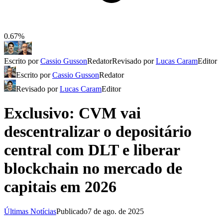
0.67%
Escrito por
Cassio Gusson
Redator
Revisado por
Lucas Caram
Editor
Escrito por
Cassio Gusson
Redator
Revisado por
Lucas Caram
Editor
Exclusivo: CVM vai
descentralizar o depositário
central com DLT e liberar
blockchain no mercado de
capitais em 2026
Últimas Notícias
Publicado
7 de ago. de 2025