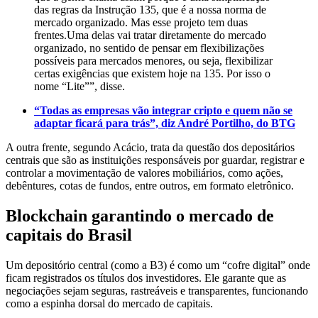
das regras da Instrução 135, que é a nossa norma de
mercado organizado. Mas esse projeto tem duas
frentes.Uma delas vai tratar diretamente do mercado
organizado, no sentido de pensar em flexibilizações
possíveis para mercados menores, ou seja, flexibilizar
certas exigências que existem hoje na 135. Por isso o
nome “Lite””, disse.
“Todas as empresas vão integrar cripto e quem não se
adaptar ficará para trás”, diz André Portilho, do BTG
A outra frente, segundo Acácio, trata da questão dos depositários
centrais que são as instituições responsáveis por guardar, registrar e
controlar a movimentação de valores mobiliários, como ações,
debêntures, cotas de fundos, entre outros, em formato eletrônico.
Blockchain garantindo o mercado de
capitais do Brasil
Um depositório central (como a B3) é como um “cofre digital” onde
ficam registrados os títulos dos investidores. Ele garante que as
negociações sejam seguras, rastreáveis e transparentes, funcionando
como a espinha dorsal do mercado de capitais.