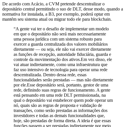
De acordo com Acácio, a CVM pretende descentralizar o
depositário central permitindo o suo de DLT, desse modo, quando a
normativa for instalada, a B3, por exemplo, poderá optar em
mantém seu sistema atual ou migrar todo ele para blockchain.
“A gente vai ter o desafio de implementar um modelo
em que o depositário não será mais necessariamente
uma pessoa jurídica com um sistema robusto para
exercer a guarda centralizada dos valores mobiliários
diretamente — ou seja, ele não vai exercer diretamente
as funções de recepção, autoridade fiduciária, guarda e
controle da movimentação dos ativos.Em vez disso, ele
vai atuar indiretamente, como uma infraestrutura que
faz uso intensivo de tecnologia para operar uma rede
descentralizada. Dentro dessa rede, essas
funcionalidades serão prestadas — mas não diretamente
por ele.Esse depositário será, portanto, gestor de uma
rede, definindo suas regras de funcionamento. A gente
está pensando em uma rede DLT permissionada, na
qual o depositário vai estabelecer quem pode operar um
nó, quais são as regras de proposta e validação de
transações, como serão prestadas as informações dos
investidores e todas as demais funcionalidades que,
hoje, são prestadas de forma direta. A ideia é que essas
funções passem a ser prestadas indiretamente por meio