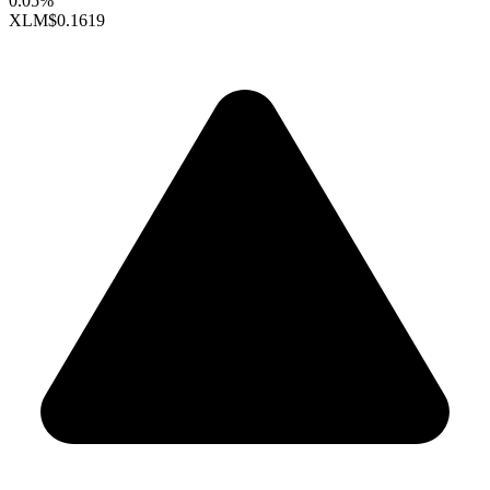
0.05%
XLM
$0.1619