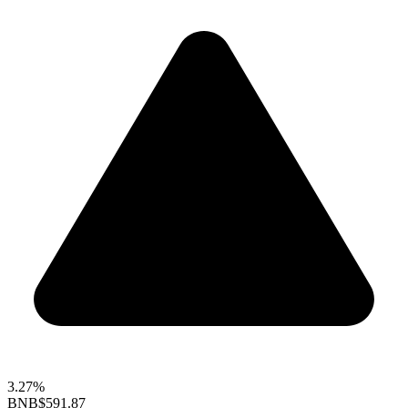
3.27%
BNB
$591.87