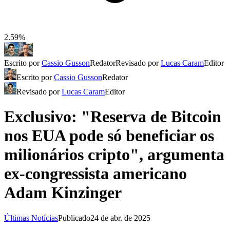
2.59%
Escrito por
Cassio Gusson
Redator
Revisado por
Lucas Caram
Editor
Escrito por
Cassio Gusson
Redator
Revisado por
Lucas Caram
Editor
Exclusivo: "Reserva de Bitcoin
nos EUA pode só beneficiar os
milionários cripto", argumenta
ex-congressista americano
Adam Kinzinger
Últimas Notícias
Publicado
24 de abr. de 2025