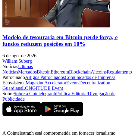
Modelo de tesouraria em Bitcoin perde força, e
fundos reduzem posições em 10%
6 de ago. de 2026
William Suberg
Notícias
Últimas
Notícias
Mercados
Bitcoin
Ethereum
Blockchain
Altcoins
Regulamento
Patrocinado
Artigos Patrocinados
Comunicados de Imprensa
Ecossistema
Magazine
Accelerator
Events
Decentralization
Guardians
LONGITUDE Event
Sobre
Sobre a Cointelegraph
Política Editorial
Divulgação de
Publicidade
A Cointelegraph está comprometida em fornecer jornalismo