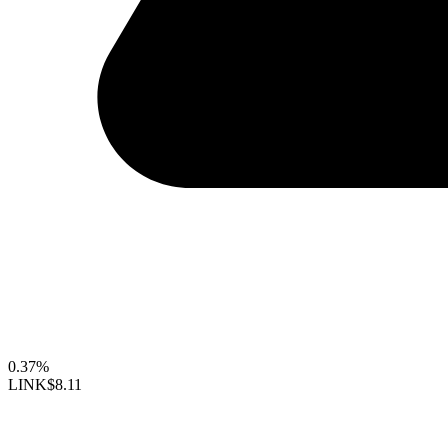
0.37%
LINK
$8.11