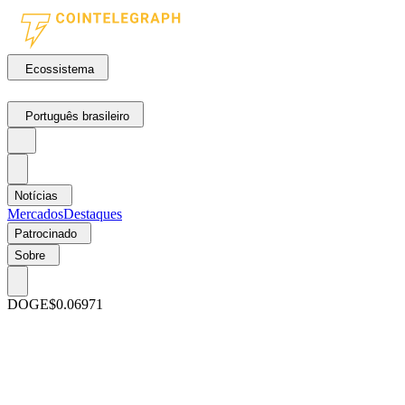
Ecossistema
Português brasileiro
Notícias
Mercados
Destaques
Patrocinado
Sobre
DOGE
$0.06971