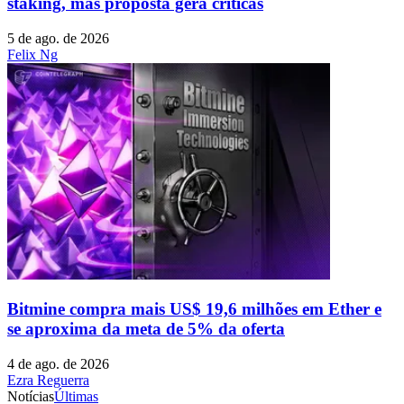
staking, mas proposta gera críticas
5 de ago. de 2026
Felix Ng
Bitmine compra mais US$ 19,6 milhões em Ether e
se aproxima da meta de 5% da oferta
4 de ago. de 2026
Ezra Reguerra
Notícias
Últimas