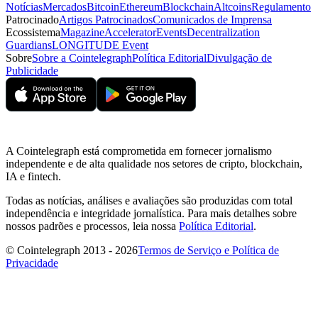
Notícias
Mercados
Bitcoin
Ethereum
Blockchain
Altcoins
Regulamento
Patrocinado
Artigos Patrocinados
Comunicados de Imprensa
Ecossistema
Magazine
Accelerator
Events
Decentralization
Guardians
LONGITUDE Event
Sobre
Sobre a Cointelegraph
Política Editorial
Divulgação de
Publicidade
A Cointelegraph está comprometida em fornecer jornalismo
independente e de alta qualidade nos setores de cripto, blockchain,
IA e fintech.
Todas as notícias, análises e avaliações são produzidas com total
independência e integridade jornalística. Para mais detalhes sobre
nossos padrões e processos, leia nossa
Política Editorial
.
© Cointelegraph 2013 - 2026
Termos de Serviço e Política de
Privacidade