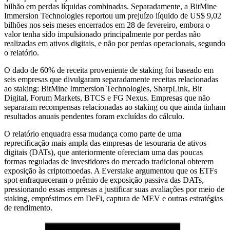
bilhão em perdas líquidas combinadas. Separadamente, a BitMine
Immersion Technologies reportou um prejuízo líquido de US$ 9,02
bilhões nos seis meses encerrados em 28 de fevereiro, embora o
valor tenha sido impulsionado principalmente por perdas não
realizadas em ativos digitais, e não por perdas operacionais, segundo
o relatório.
O dado de 60% de receita proveniente de staking foi baseado em
seis empresas que divulgaram separadamente receitas relacionadas
ao staking: BitMine Immersion Technologies, SharpLink, Bit
Digital, Forum Markets, BTCS e FG Nexus. Empresas que não
separaram recompensas relacionadas ao staking ou que ainda tinham
resultados anuais pendentes foram excluídas do cálculo.
O relatório enquadra essa mudança como parte de uma
reprecificação mais ampla das empresas de tesouraria de ativos
digitais (DATs), que anteriormente ofereciam uma das poucas
formas reguladas de investidores do mercado tradicional obterem
exposição às criptomoedas. A Everstake argumentou que os ETFs
spot enfraqueceram o prêmio de exposição passiva das DATs,
pressionando essas empresas a justificar suas avaliações por meio de
staking, empréstimos em DeFi, captura de MEV e outras estratégias
de rendimento.