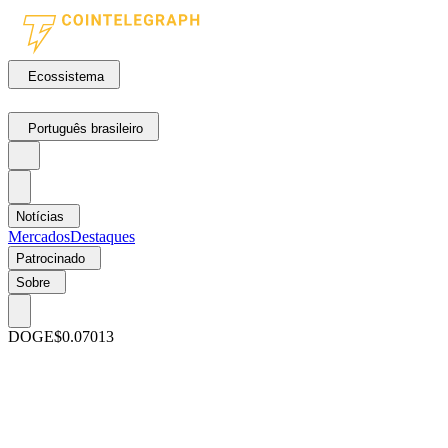
Ecossistema
Português brasileiro
Notícias
Mercados
Destaques
Patrocinado
Sobre
DOGE
$0.07013