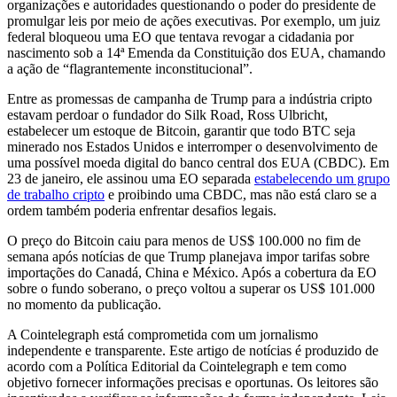
organizações e autoridades questionando o poder do presidente de
promulgar leis por meio de ações executivas. Por exemplo, um juiz
federal bloqueou uma EO que tentava revogar a cidadania por
nascimento sob a 14ª Emenda da Constituição dos EUA, chamando
a ação de “flagrantemente inconstitucional”.
Entre as promessas de campanha de Trump para a indústria cripto
estavam perdoar o fundador do Silk Road, Ross Ulbricht,
estabelecer um estoque de Bitcoin, garantir que todo BTC seja
minerado nos Estados Unidos e interromper o desenvolvimento de
uma possível moeda digital do banco central dos EUA (CBDC). Em
23 de janeiro, ele assinou uma EO separada
estabelecendo um grupo
de trabalho cripto
e proibindo uma CBDC, mas não está claro se a
ordem também poderia enfrentar desafios legais.
O preço do Bitcoin caiu para menos de US$ 100.000 no fim de
semana após notícias de que Trump planejava impor tarifas sobre
importações do Canadá, China e México. Após a cobertura da EO
sobre o fundo soberano, o preço voltou a superar os US$ 101.000
no momento da publicação.
A Cointelegraph está comprometida com um jornalismo
independente e transparente. Este artigo de notícias é produzido de
acordo com a Política Editorial da Cointelegraph e tem como
objetivo fornecer informações precisas e oportunas. Os leitores são