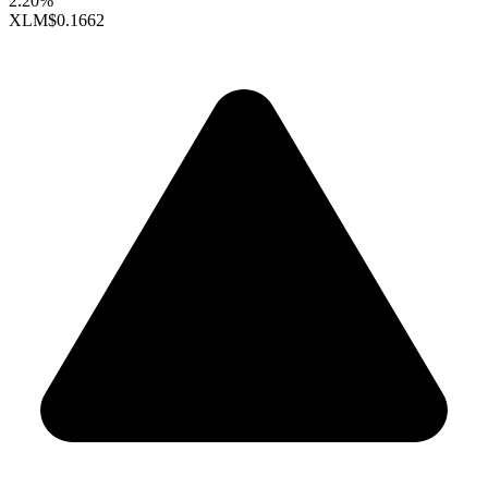
2.20%
XLM
$0.1662