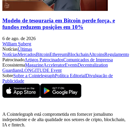
Modelo de tesouraria em Bitcoin perde força, e
fundos reduzem posições em 10%
6 de ago. de 2026
William Suberg
Notícias
Últimas
Notícias
Mercados
Bitcoin
Ethereum
Blockchain
Altcoins
Regulamento
Patrocinado
Artigos Patrocinados
Comunicados de Imprensa
Ecossistema
Magazine
Accelerator
Events
Decentralization
Guardians
LONGITUDE Event
Sobre
Sobre a Cointelegraph
Política Editorial
Divulgação de
Publicidade
A Cointelegraph está comprometida em fornecer jornalismo
independente e de alta qualidade nos setores de cripto, blockchain,
IA e fintech.