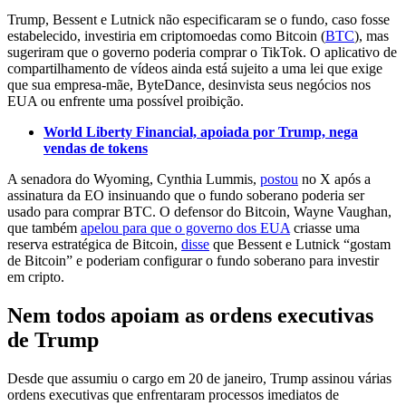
Trump, Bessent e Lutnick não especificaram se o fundo, caso fosse
estabelecido, investiria em criptomoedas como Bitcoin (
BTC
), mas
sugeriram que o governo poderia comprar o TikTok. O aplicativo de
compartilhamento de vídeos ainda está sujeito a uma lei que exige
que sua empresa-mãe, ByteDance, desinvista seus negócios nos
EUA ou enfrente uma possível proibição.
World Liberty Financial, apoiada por Trump, nega
vendas de tokens
A senadora do Wyoming, Cynthia Lummis,
postou
no X após a
assinatura da EO insinuando que o fundo soberano poderia ser
usado para comprar BTC. O defensor do Bitcoin, Wayne Vaughan,
que também
apelou para que o governo dos EUA
criasse uma
reserva estratégica de Bitcoin,
disse
que Bessent e Lutnick “gostam
de Bitcoin” e poderiam configurar o fundo soberano para investir
em cripto.
Nem todos apoiam as ordens executivas
de Trump
Desde que assumiu o cargo em 20 de janeiro, Trump assinou várias
ordens executivas que enfrentaram processos imediatos de