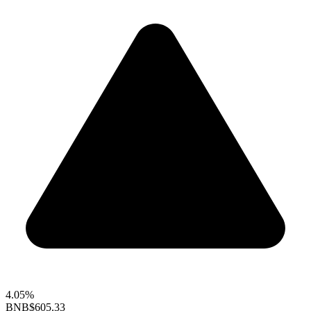
4.05%
BNB
$605.33