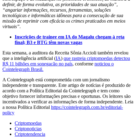
definir, de forma evolutiva, as prioridades de sua atuação”
,
“angariar informações, recursos, ferramentas, soluções
tecnológicas e informáticas idôneas para a consecução de sua
missão de reprimir com eficácia os crimes praticados em meios
virtuais”.
Inscrições de trainee em IA do Magalu chegam à reta
final; B3 e BTG têm novas vagas
Esta semana, a auditora da Receita Sônia Accioli também revelou
que a inteligência artificial (
IA
)
que rastreia criptomoedas detectou
R$ 11 bilhões em sonegação no país
, conforme
noticiou o
Cointelegraph Brasil.
A Cointelegraph está comprometida com um jornalismo
independente e transparente. Este artigo de notícias é produzido de
acordo com a Política Editorial da Cointelegraph e tem como
objetivo fornecer informações precisas e oportunas. Os leitores são
incentivados a verificar as informações de forma independente. Leia
a nossa Política Editorial
https://cointelegraph.com.br/editorial-
policy
Criptomoedas
Criptonoticias
Criptotendencia