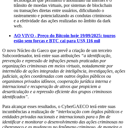
tecnológicas que permitem o anonimato na internet e o
trânsito de moedas virtuais, por sistemas de blockchain
ou transações diretas entre usuários, dificultando o
rastreamento e potencializando as condutas criminosas
e a efetividade das ações realizadas no âmbito da dark
web.
AO VIVO - Preço do Bitcoin hoje 19/09/2025: touros
estão sem forças e BTC cai para US$ 116 mil
O novo Núcleo do Gaeco que prevê a criação de um terceiro
Subcoordenador, terá entre suas atribuições
“a identificação,
prevenção e repressão de infrações penais praticadas por
organizações criminosas em meios virtuais, notadamente por
intermédio de ações integradas de inteligência, investigações, ações
judiciais, ações coordenadas com outros órgãos públicos ou
organismos privados idôneos, cooperação jurídica interna e
internacional e recuperação de ativos que propiciem a
desarticulação e a repressão eficiente dos grupos criminosos
identificados”.
Para alcançar esses resultados, o CyberGAECO terá entre suas
incumbências a realização de
“interlocução com órgãos públicos e
entidades privadas nacionais e internacionais para o fim de
identificar e monitorar o desenvolvimento das ações criminosas no
ciberespaço e as mudanças no fenômeno criminoso, de maneira a