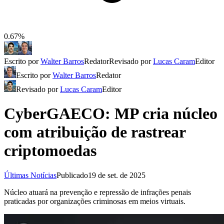
0.67%
Escrito por
Walter Barros
Redator
Revisado por
Lucas Caram
Editor
Escrito por
Walter Barros
Redator
Revisado por
Lucas Caram
Editor
CyberGAECO: MP cria núcleo
com atribuição de rastrear
criptomoedas
Últimas Notícias
Publicado
19 de set. de 2025
Núcleo atuará na prevenção e repressão de infrações penais
praticadas por organizações criminosas em meios virtuais.