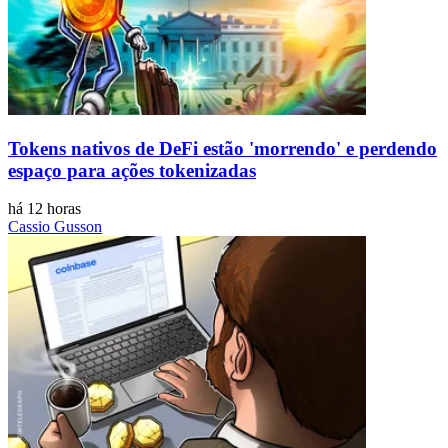
Tokens nativos de DeFi estão 'morrendo' e perdendo
espaço para ações tokenizadas
há 12 horas
Cassio Gusson