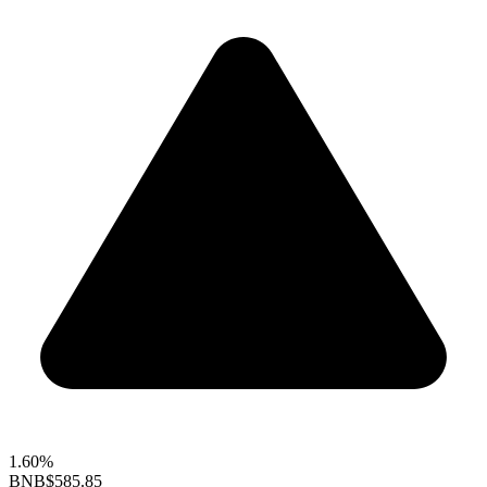
1.60%
BNB
$585.85