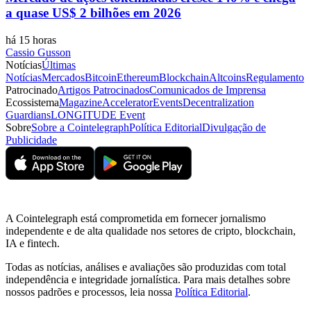
a quase US$ 2 bilhões em 2026
há 15 horas
Cassio Gusson
Notícias
Últimas
Notícias
Mercados
Bitcoin
Ethereum
Blockchain
Altcoins
Regulamento
Patrocinado
Artigos Patrocinados
Comunicados de Imprensa
Ecossistema
Magazine
Accelerator
Events
Decentralization
Guardians
LONGITUDE Event
Sobre
Sobre a Cointelegraph
Política Editorial
Divulgação de
Publicidade
A Cointelegraph está comprometida em fornecer jornalismo
independente e de alta qualidade nos setores de cripto, blockchain,
IA e fintech.
Todas as notícias, análises e avaliações são produzidas com total
independência e integridade jornalística. Para mais detalhes sobre
nossos padrões e processos, leia nossa
Política Editorial
.