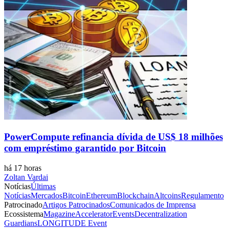
PowerCompute refinancia dívida de US$ 18 milhões
com empréstimo garantido por Bitcoin
há 17 horas
Zoltan Vardai
Notícias
Últimas
Notícias
Mercados
Bitcoin
Ethereum
Blockchain
Altcoins
Regulamento
Patrocinado
Artigos Patrocinados
Comunicados de Imprensa
Ecossistema
Magazine
Accelerator
Events
Decentralization
Guardians
LONGITUDE Event