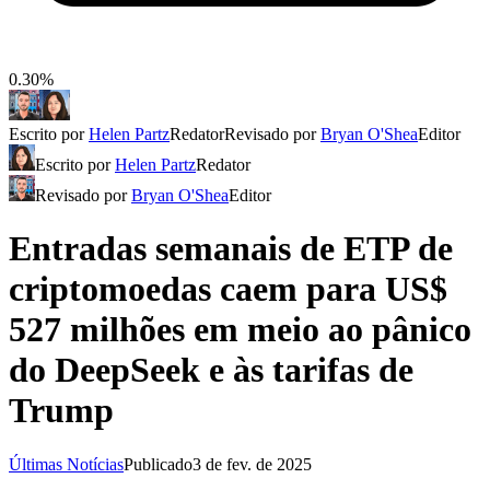
0.30%
Escrito por
Helen Partz
Redator
Revisado por
Bryan O'Shea
Editor
Escrito por
Helen Partz
Redator
Revisado por
Bryan O'Shea
Editor
Entradas semanais de ETP de
criptomoedas caem para US$
527 milhões em meio ao pânico
do DeepSeek e às tarifas de
Trump
Últimas Notícias
Publicado
3 de fev. de 2025