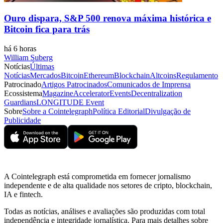
Ouro dispara, S&P 500 renova máxima histórica e
Bitcoin fica para trás
há 6 horas
William Suberg
Notícias
Últimas
Notícias
Mercados
Bitcoin
Ethereum
Blockchain
Altcoins
Regulamento
Patrocinado
Artigos Patrocinados
Comunicados de Imprensa
Ecossistema
Magazine
Accelerator
Events
Decentralization
Guardians
LONGITUDE Event
Sobre
Sobre a Cointelegraph
Política Editorial
Divulgação de
Publicidade
A Cointelegraph está comprometida em fornecer jornalismo
independente e de alta qualidade nos setores de cripto, blockchain,
IA e fintech.
Todas as notícias, análises e avaliações são produzidas com total
independência e integridade jornalística. Para mais detalhes sobre