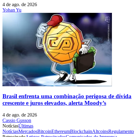
4 de ago. de 2026
Yohan Yu
Brasil enfrenta uma combinação perigosa de dívida
crescente e juros elevados, alerta Moody’s
4 de ago. de 2026
Cassio Gusson
Notícias
Últimas
Notícias
Mercados
Bitcoin
Ethereum
Blockchain
Altcoins
Regulamento
Patrocinado
Artigos Patrocinados
Comunicados de Imprensa