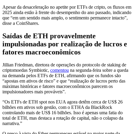
Apesar da desaceleração no apetite por ETFs de cripto, os fluxos em
2025 ainda estão à frente do desempenho do ano passado, indicando
que “em um sentido mais amplo, o sentimento permanece intacto”,
disse a CoinShares.
Saídas de ETH provavelmente
impulsionadas por realização de lucros e
fatores macroeconômicos
Jillian Friedman, diretora de operações do protocolo de staking de
criptomoedas Symbiotic,
comentou
na segunda-feira sobre a queda
na demanda pelos ETFs de ETH, afirmando que os fundos são
“apostas em ativos de risco” e que “realização de lucros perto das
máximas históricas e fatores macroeconômicos parecem os
impulsionadores mais prováveis”.
“Os ETFs de ETH spot nos EUA agora detêm cerca de US$ 26
bilhões em ativos sob gestão, com o ETHA da BlackRock
controlando mais de US$ 16 bilhões. Isso é apenas uma fatia do
total de ETH, mas destaca a rotação de capital, não o colapso da
narrativa.”
O preço à vista do Ether permaneceu estável na maior parte da