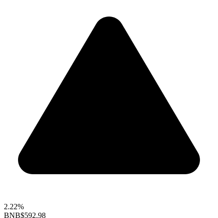
2.22%
BNB
$592.98