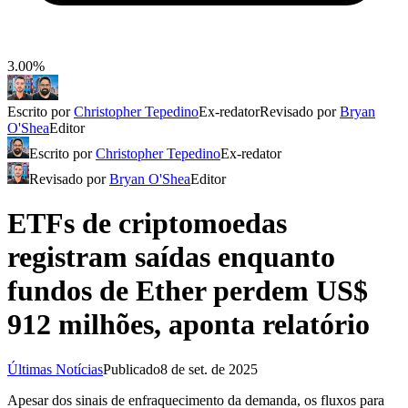
3.00%
Escrito por
Christopher Tepedino
Ex-redator
Revisado por
Bryan
O'Shea
Editor
Escrito por
Christopher Tepedino
Ex-redator
Revisado por
Bryan O'Shea
Editor
ETFs de criptomoedas
registram saídas enquanto
fundos de Ether perdem US$
912 milhões, aponta relatório
Últimas Notícias
Publicado
8 de set. de 2025
Apesar dos sinais de enfraquecimento da demanda, os fluxos para