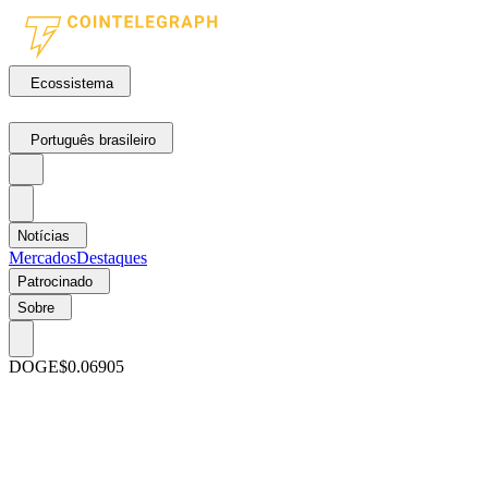
Ecossistema
Português brasileiro
Notícias
Mercados
Destaques
Patrocinado
Sobre
DOGE
$0.06905