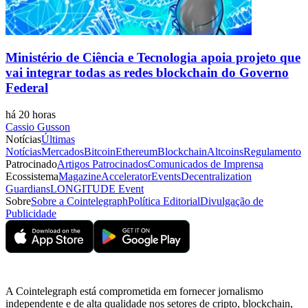
Ministério de Ciência e Tecnologia apoia projeto que
vai integrar todas as redes blockchain do Governo
Federal
há 20 horas
Cassio Gusson
Notícias
Últimas
Notícias
Mercados
Bitcoin
Ethereum
Blockchain
Altcoins
Regulamento
Patrocinado
Artigos Patrocinados
Comunicados de Imprensa
Ecossistema
Magazine
Accelerator
Events
Decentralization
Guardians
LONGITUDE Event
Sobre
Sobre a Cointelegraph
Política Editorial
Divulgação de
Publicidade
A Cointelegraph está comprometida em fornecer jornalismo
independente e de alta qualidade nos setores de cripto, blockchain,