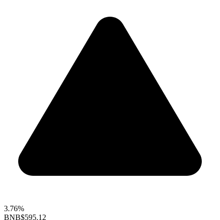
3.76%
BNB
$595.12