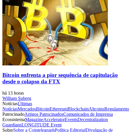
Bitcoin enfrenta a pior sequência de capitulação
desde o colapso da FTX
há 13 horas
William Suberg
Notícias
Últimas
Notícias
Mercados
Bitcoin
Ethereum
Blockchain
Altcoins
Regulamento
Patrocinado
Artigos Patrocinados
Comunicados de Imprensa
Ecossistema
Magazine
Accelerator
Events
Decentralization
Guardians
LONGITUDE Event
Sobre
Sobre a Cointelegraph
Política Editorial
Divulgação de