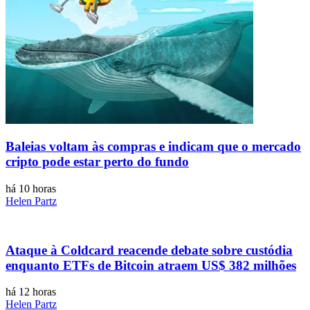
Baleias voltam às compras e indicam que o mercado
cripto pode estar perto do fundo
há 10 horas
Helen Partz
Ataque à Coldcard reacende debate sobre custódia
enquanto ETFs de Bitcoin atraem US$ 382 milhões
há 12 horas
Helen Partz