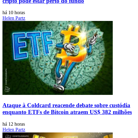
cripto pode estar perto do fundo
há 10 horas
Helen Partz
Ataque à Coldcard reacende debate sobre custódia
enquanto ETFs de Bitcoin atraem US$ 382 milhões
há 12 horas
Helen Partz