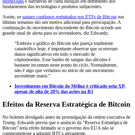
memecoins
e narrativas de curta duração em detrimento dos
fundamentos das tecnologias e produtos subjacentes.
Assim, os
saques contínuos registrados nos ETFs de Bitcoin
nas
últimas semanas são um motivo adicional para preocupação. A
continuação do movimento descendente do Bitcoin acende um
grande sinal de alerta para os investidores, diz Edwards:
“Embora o gráfico do Bitcoin não pareça totalmente
catastrófico hoje, é importante observar que ocorreram
danos significativos em todo o mercado de
criptomoedas. Esse banho de sangue das altcoins é
bastante incomum neste ponto do ciclo, Normalmente,
não é algo que veríamos no início de um movimento
ascendente maior.”
Investimento em Bitcoin do Méliuz é criticado pela XP,
apesar de alta de 20% das ações na B3
Efeitos da Reserva Estratégica de Bitcoin
No boletim divulgado antes da promulgação da ordem executiva de
Trump, Edwards previu que o anúncio da “Reserva Estratégica de
Bitcoin” teria efeito limitado se o governo dos EUA não se
comprometesse a adquirir BTCs ativamente.