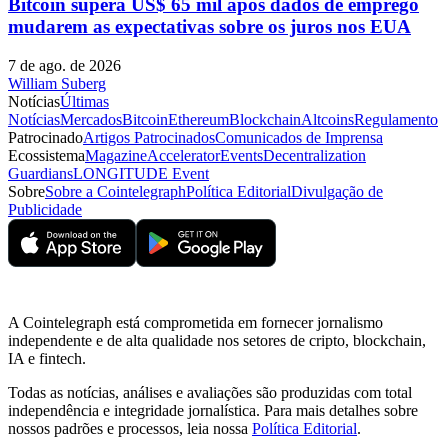
Bitcoin supera US$ 65 mil após dados de emprego
mudarem as expectativas sobre os juros nos EUA
7 de ago. de 2026
William Suberg
Notícias
Últimas
Notícias
Mercados
Bitcoin
Ethereum
Blockchain
Altcoins
Regulamento
Patrocinado
Artigos Patrocinados
Comunicados de Imprensa
Ecossistema
Magazine
Accelerator
Events
Decentralization
Guardians
LONGITUDE Event
Sobre
Sobre a Cointelegraph
Política Editorial
Divulgação de
Publicidade
A Cointelegraph está comprometida em fornecer jornalismo
independente e de alta qualidade nos setores de cripto, blockchain,
IA e fintech.
Todas as notícias, análises e avaliações são produzidas com total
independência e integridade jornalística. Para mais detalhes sobre
nossos padrões e processos, leia nossa
Política Editorial
.