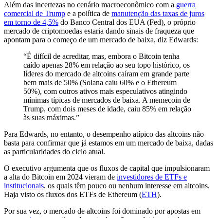
Além das incertezas no cenário macroeconômico com a
guerra
comercial de Trump
e a política de
manutenção das taxas de juros
em torno de 4,5%
do Banco Central dos EUA (Fed), o próprio
mercado de criptomoedas estaria dando sinais de fraqueza que
apontam para o começo de um mercado de baixa, diz Edwards:
“É difícil de acreditar, mas, embora o Bitcoin tenha
caído apenas 28% em relação ao seu topo histórico, os
líderes do mercado de altcoins caíram em grande parte
bem mais de 50% (Solana caiu 60% e o Ethereum
50%), com outros ativos mais especulativos atingindo
mínimas típicas de mercados de baixa. A memecoin de
Trump, com dois meses de idade, caiu 85% em relação
às suas máximas.”
Para Edwards, no entanto, o desempenho atípico das altcoins não
basta para confirmar que já estamos em um mercado de baixa, dadas
as particularidades do ciclo atual.
O executivo argumenta que os fluxos de capital que impulsionaram
a alta do Bitcoin em 2024 vieram de
investidores de ETFs e
institucionais
, os quais têm pouco ou nenhum interesse em altcoins.
Haja visto os fluxos dos ETFs de Ethereum (
ETH
).
Por sua vez, o mercado de altcoins foi dominado por apostas em