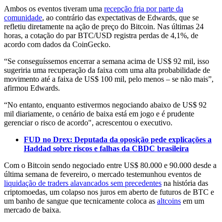
Ambos os eventos tiveram uma
recepção fria por parte da
comunidade
, ao contrário das expectativas de Edwards, que se
refletiu diretamente na ação de preço do Bitcoin. Nas últimas 24
horas, a cotação do par BTC/USD registra perdas de 4,1%, de
acordo com dados da CoinGecko.
“Se conseguíssemos encerrar a semana acima de US$ 92 mil, isso
sugeriria uma recuperação da faixa com uma alta probabilidade de
movimento até a faixa de US$ 100 mil, pelo menos – se não mais”,
afirmou Edwards.
“No entanto, enquanto estivermos negociando abaixo de US$ 92
mil diariamente, o cenário de baixa está em jogo e é prudente
gerenciar o risco de acordo", acrescentou o executivo.
FUD no Drex: Deputada da oposição pede explicações a
Haddad sobre riscos e falhas da CBDC brasileira
Com o Bitcoin sendo negociado entre US$ 80.000 e 90.000 desde a
última semana de fevereiro, o mercado testemunhou eventos de
liquidação de traders alavancados sem precedentes
na história das
criptomoedas, um colapso nos juros em aberto de futuros de BTC e
um banho de sangue que tecnicamente coloca as
altcoins
em um
mercado de baixa.