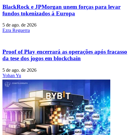
BlackRock e JPMorgan unem forças para levar
fundos tokenizados à Europa
5 de ago. de 2026
Ezra Reguerra
Proof of Play encerrará as operações após fracasso
da tese dos jogos em blockchain
5 de ago. de 2026
Yohan Yu