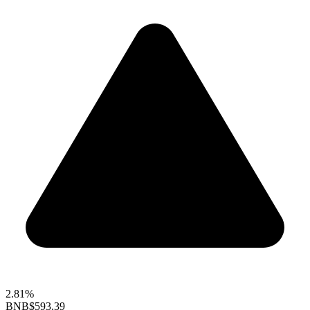
2.81%
BNB
$593.39