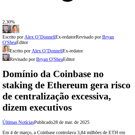
2.30%
Escrito por
Alex O’Donnell
Ex-redator
Revisado por
Bryan
O'Shea
Editor
Escrito por
Alex O’Donnell
Ex-redator
Revisado por
Bryan O'Shea
Editor
Domínio da Coinbase no
staking de Ethereum gera risco
de centralização excessiva,
dizem executivos
Últimas Notícias
Publicado
28 de mar. de 2025
Em 4 de março, a Coinbase controlava 3,84 milhões de ETH em