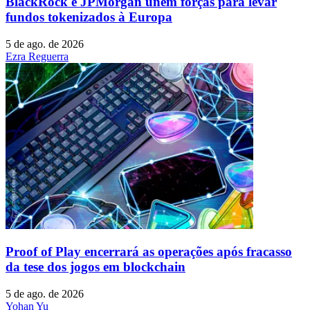
BlackRock e JPMorgan unem forças para levar
fundos tokenizados à Europa
5 de ago. de 2026
Ezra Reguerra
Proof of Play encerrará as operações após fracasso
da tese dos jogos em blockchain
5 de ago. de 2026
Yohan Yu