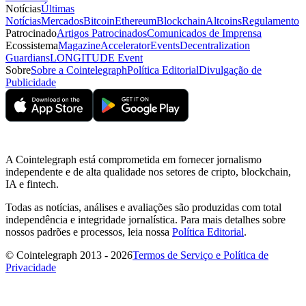
Notícias
Últimas
Notícias
Mercados
Bitcoin
Ethereum
Blockchain
Altcoins
Regulamento
Patrocinado
Artigos Patrocinados
Comunicados de Imprensa
Ecossistema
Magazine
Accelerator
Events
Decentralization
Guardians
LONGITUDE Event
Sobre
Sobre a Cointelegraph
Política Editorial
Divulgação de
Publicidade
A Cointelegraph está comprometida em fornecer jornalismo
independente e de alta qualidade nos setores de cripto, blockchain,
IA e fintech.
Todas as notícias, análises e avaliações são produzidas com total
independência e integridade jornalística. Para mais detalhes sobre
nossos padrões e processos, leia nossa
Política Editorial
.
© Cointelegraph 2013 - 2026
Termos de Serviço e Política de
Privacidade