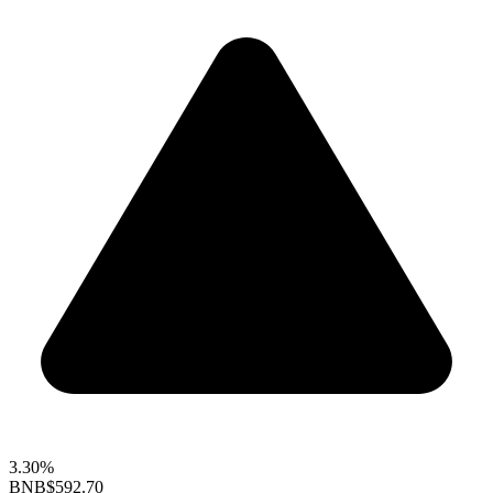
3.30%
BNB
$592.70