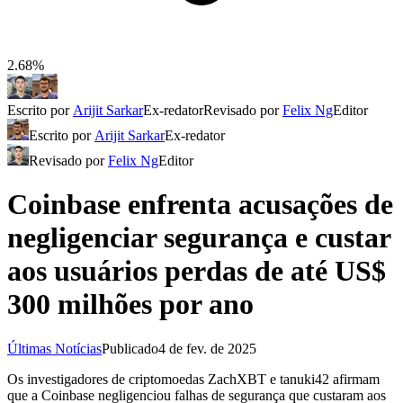
2.68%
Escrito por
Arijit Sarkar
Ex-redator
Revisado por
Felix Ng
Editor
Escrito por
Arijit Sarkar
Ex-redator
Revisado por
Felix Ng
Editor
Coinbase enfrenta acusações de
negligenciar segurança e custar
aos usuários perdas de até US$
300 milhões por ano
Últimas Notícias
Publicado
4 de fev. de 2025
Os investigadores de criptomoedas ZachXBT e tanuki42 afirmam
que a Coinbase negligenciou falhas de segurança que custaram aos