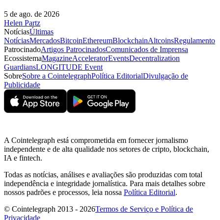
5 de ago. de 2026
Helen Partz
Notícias
Últimas
Notícias
Mercados
Bitcoin
Ethereum
Blockchain
Altcoins
Regulamento
Patrocinado
Artigos Patrocinados
Comunicados de Imprensa
Ecossistema
Magazine
Accelerator
Events
Decentralization
Guardians
LONGITUDE Event
Sobre
Sobre a Cointelegraph
Política Editorial
Divulgação de
Publicidade
A Cointelegraph está comprometida em fornecer jornalismo
independente e de alta qualidade nos setores de cripto, blockchain,
IA e fintech.
Todas as notícias, análises e avaliações são produzidas com total
independência e integridade jornalística. Para mais detalhes sobre
nossos padrões e processos, leia nossa
Política Editorial
.
© Cointelegraph 2013 - 2026
Termos de Serviço e Política de
Privacidade