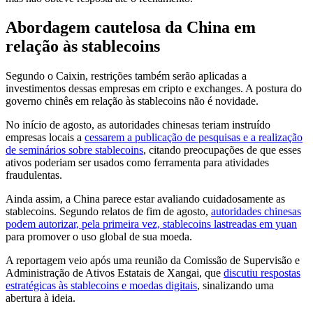
Abordagem cautelosa da China em
relação às stablecoins
Segundo o Caixin, restrições também serão aplicadas a
investimentos dessas empresas em cripto e exchanges. A postura do
governo chinês em relação às stablecoins não é novidade.
No início de agosto, as autoridades chinesas teriam instruído
empresas locais a
cessarem a publicação de pesquisas e a realização
de seminários sobre stablecoins
, citando preocupações de que esses
ativos poderiam ser usados como ferramenta para atividades
fraudulentas.
Ainda assim, a China parece estar avaliando cuidadosamente as
stablecoins. Segundo relatos de fim de agosto,
autoridades chinesas
podem autorizar, pela primeira vez, stablecoins lastreadas em yuan
para promover o uso global de sua moeda.
A reportagem veio após uma reunião da Comissão de Supervisão e
Administração de Ativos Estatais de Xangai, que
discutiu respostas
estratégicas às stablecoins e moedas digitais
, sinalizando uma
abertura à ideia.