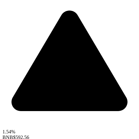
1.54%
BNB
$592.56