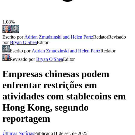
1.08%
Escrito por
Adrian Zmudzinski and Helen Partz
Redator
Revisado
por
Bryan O'Shea
Editor
Escrito por
Adrian Zmudzinski and Helen Partz
Redator
Revisado por
Bryan O'Shea
Editor
Empresas chinesas podem
enfrentar restrições em
atividades com stablecoins em
Hong Kong, segundo
reportagem
Últimas Notícias
Publicado
11 de set. de 2025