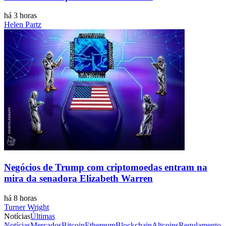
há 3 horas
Helen Partz
Negócios de Trump com criptomoedas entram na
mira da senadora Elizabeth Warren
há 8 horas
Turner Wright
Notícias
Últimas
Notícias
Mercados
Bitcoin
Ethereum
Blockchain
Altcoins
Regulamento