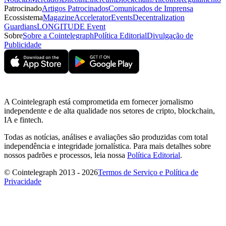
Patrocinado
Artigos Patrocinados
Comunicados de Imprensa
Ecossistema
Magazine
Accelerator
Events
Decentralization
Guardians
LONGITUDE Event
Sobre
Sobre a Cointelegraph
Política Editorial
Divulgação de
Publicidade
A Cointelegraph está comprometida em fornecer jornalismo
independente e de alta qualidade nos setores de cripto, blockchain,
IA e fintech.
Todas as notícias, análises e avaliações são produzidas com total
independência e integridade jornalística. Para mais detalhes sobre
nossos padrões e processos, leia nossa
Política Editorial
.
© Cointelegraph 2013 - 2026
Termos de Serviço e Política de
Privacidade