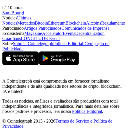
há 10 horas
Sam Bourgi
Notícias
Últimas
Notícias
Mercados
Bitcoin
Ethereum
Blockchain
Altcoins
Regulamento
Patrocinado
Artigos Patrocinados
Comunicados de Imprensa
Ecossistema
Magazine
Accelerator
Events
Decentralization
Guardians
LONGITUDE Event
Sobre
Sobre a Cointelegraph
Política Editorial
Divulgação de
Publicidade
A Cointelegraph está comprometida em fornecer jornalismo
independente e de alta qualidade nos setores de cripto, blockchain,
IA e fintech.
Todas as notícias, análises e avaliações são produzidas com total
independência e integridade jornalística. Para mais detalhes sobre
nossos padrões e processos, leia nossa
Política Editorial
.
© Cointelegraph 2013 - 2026
Termos de Serviço e Política de
Privacidade