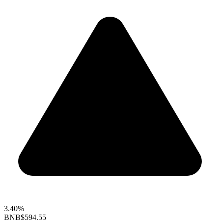
3.40%
BNB
$594.55