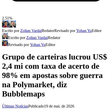
2.51%
Escrito por
Zoltan Vardai
Redator
Revisado por
Yohan Yu
Editor
Escrito por
Zoltan Vardai
Redator
Revisado por
Yohan Yu
Editor
Grupo de carteiras lucrou US$
2,4 mi com taxa de acerto de
98% em apostas sobre guerra
na Polymarket, diz
Bubblemaps
Últimas Notícias
Publicado
19 de mai. de 2026