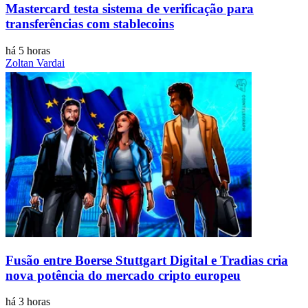
Mastercard testa sistema de verificação para
transferências com stablecoins
há 5 horas
Zoltan Vardai
Fusão entre Boerse Stuttgart Digital e Tradias cria
nova potência do mercado cripto europeu
há 3 horas