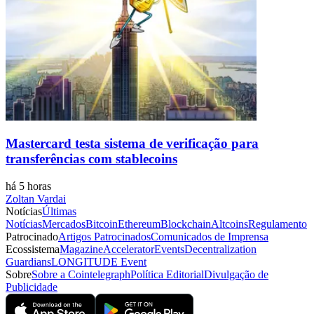
Mastercard testa sistema de verificação para
transferências com stablecoins
há 5 horas
Zoltan Vardai
Notícias
Últimas
Notícias
Mercados
Bitcoin
Ethereum
Blockchain
Altcoins
Regulamento
Patrocinado
Artigos Patrocinados
Comunicados de Imprensa
Ecossistema
Magazine
Accelerator
Events
Decentralization
Guardians
LONGITUDE Event
Sobre
Sobre a Cointelegraph
Política Editorial
Divulgação de
Publicidade