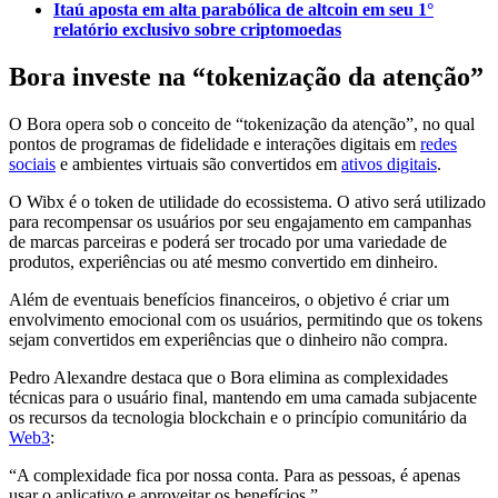
Itaú aposta em alta parabólica de altcoin em seu 1°
relatório exclusivo sobre criptomoedas
Bora investe na “tokenização da atenção”
O Bora opera sob o conceito de “tokenização da atenção”, no qual
pontos de programas de fidelidade e interações digitais em
redes
sociais
e ambientes virtuais são convertidos em
ativos digitais
.
O Wibx é o token de utilidade do ecossistema. O ativo será utilizado
para recompensar os usuários por seu engajamento em campanhas
de marcas parceiras e poderá ser trocado por uma variedade de
produtos, experiências ou até mesmo convertido em dinheiro.
Além de eventuais benefícios financeiros, o objetivo é criar um
envolvimento emocional com os usuários, permitindo que os tokens
sejam convertidos em experiências que o dinheiro não compra.
Pedro Alexandre destaca que o Bora elimina as complexidades
técnicas para o usuário final, mantendo em uma camada subjacente
os recursos da tecnologia blockchain e o princípio comunitário da
Web3
:
“A complexidade fica por nossa conta. Para as pessoas, é apenas
usar o aplicativo e aproveitar os benefícios.”