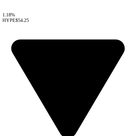
1.18%
HYPE
$54.25