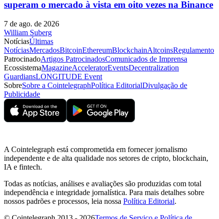
superam o mercado à vista em oito vezes na Binance
7 de ago. de 2026
William Suberg
Notícias
Últimas
Notícias
Mercados
Bitcoin
Ethereum
Blockchain
Altcoins
Regulamento
Patrocinado
Artigos Patrocinados
Comunicados de Imprensa
Ecossistema
Magazine
Accelerator
Events
Decentralization
Guardians
LONGITUDE Event
Sobre
Sobre a Cointelegraph
Política Editorial
Divulgação de
Publicidade
A Cointelegraph está comprometida em fornecer jornalismo
independente e de alta qualidade nos setores de cripto, blockchain,
IA e fintech.
Todas as notícias, análises e avaliações são produzidas com total
independência e integridade jornalística. Para mais detalhes sobre
nossos padrões e processos, leia nossa
Política Editorial
.
© Cointelegraph 2013 - 2026
Termos de Serviço e Política de