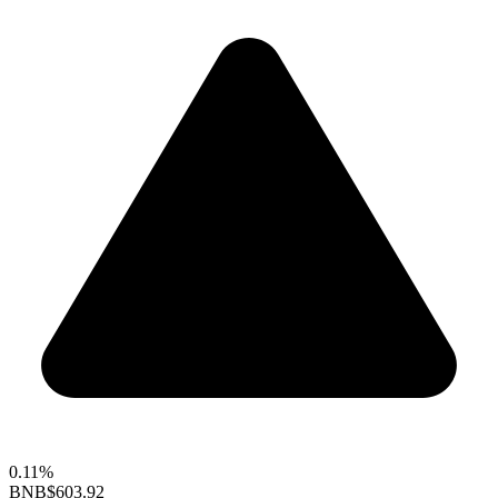
0.11%
BNB
$603.92