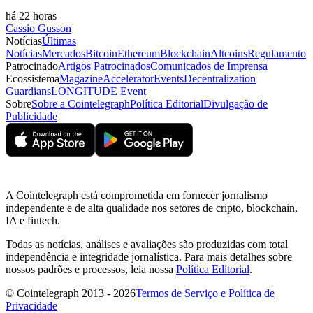
há 22 horas
Cassio Gusson
Notícias
Últimas
Notícias
Mercados
Bitcoin
Ethereum
Blockchain
Altcoins
Regulamento
Patrocinado
Artigos Patrocinados
Comunicados de Imprensa
Ecossistema
Magazine
Accelerator
Events
Decentralization
Guardians
LONGITUDE Event
Sobre
Sobre a Cointelegraph
Política Editorial
Divulgação de
Publicidade
A Cointelegraph está comprometida em fornecer jornalismo
independente e de alta qualidade nos setores de cripto, blockchain,
IA e fintech.
Todas as notícias, análises e avaliações são produzidas com total
independência e integridade jornalística. Para mais detalhes sobre
nossos padrões e processos, leia nossa
Política Editorial
.
© Cointelegraph 2013 - 2026
Termos de Serviço e Política de
Privacidade