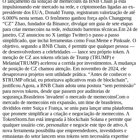
O lançamento da solução de memecoins da BNB Chain já está
impulsionando este mercado na rede, e criptomoedas ligadas ao ex-
presidente dos EUA, Donald Trump, registraram valorização de até
6.000% nesta seman. O fenômeno ganhou força após Changpeng
“CZ” Zhao, fundador da Binance, divulgar um guia de sete etapas
para criar memecoins na rede, reduzindo barreiras técnicas.Em 24 de
janeiro, CZ anunciou no X (antigo Twitter) o passo a passo
simplificado, que inclui ferramentas como Four.Meme e Pinksale. O
objetivo, segundo a BNB Chain, é permitir que qualquer pessoa —
de desenvolvedores a celebridades — lance seu próprio token. A
menção de CZ aos tokens oficiais de Trump (TRUMP) e
Melania(TRUMP) acelerou a corrida por investimentos. A mudança
de posição de CZ chamou atenção. Em novembro de 2024, ele
desaprovava projetos sem utilidade prática. “Antes de conhecer o
$TRUMP oficial, eu priorizava aplicativos reais de blockchain”,
justificou.Agora, a BNB Chain adota uma postura “sem permissão”
para novos tokens, desde que passem por auditorias de
segurança.Brasileiros 'invadem' o mercado de memecoinsCom o
mercado de memecoins em expansão, um time de brasileiros,
divididos entre Suiça e França, se uniu para lançar uma plataforma
que promete simplificar a criação e negociação de memecoins. A
TokenStorm.fun está integrada à blockchain Solana e permite que
qualquer usuário crie, personalize e negocie este tipo de ativo.A
nova ferramenta possibilita que empreendedores, investidores e
entusiastas do setor lancem seus tokens sem necessária expertise