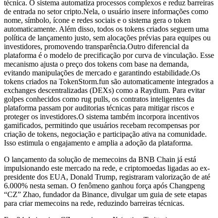
técnica. O sistema automatiza processos complexos e reduz barreiras
de entrada no setor cripto.Nela, o usuário insere informações como
nome, símbolo, ícone e redes sociais e o sistema gera o token
automaticamente. Além disso, todos os tokens criados seguem uma
política de lançamento justo, sem alocações prévias para equipes ou
investidores, promovendo transparência.Outro diferencial da
plataforma é o modelo de precificação por curva de vinculação. Esse
mecanismo ajusta o preço dos tokens com base na demanda,
evitando manipulações de mercado e garantindo estabilidade.Os
tokens criados na TokenStorm.fun são automaticamente integrados a
exchanges descentralizadas (DEXs) como a Raydium. Para evitar
golpes conhecidos como rug pulls, os contratos inteligentes da
plataforma passam por auditorias técnicas para mitigar riscos e
proteger os investidores.O sistema também incorpora incentivos
gamificados, permitindo que usuários recebam recompensas por
criação de tokens, negociação e participação ativa na comunidade.
Isso estimula o engajamento e amplia a adoção da plataforma.
O lançamento da solução de memecoins da BNB Chain já está
impulsionando este mercado na rede, e criptomoedas ligadas ao ex-
presidente dos EUA, Donald Trump, registraram valorização de até
6.000% nesta seman. O fenômeno ganhou força após Changpeng
“CZ” Zhao, fundador da Binance, divulgar um guia de sete etapas
para criar memecoins na rede, reduzindo barreiras técnicas.