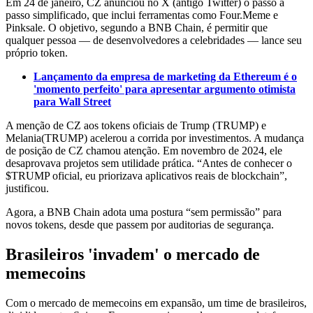
Em 24 de janeiro, CZ anunciou no X (antigo Twitter) o passo a
passo simplificado, que inclui ferramentas como Four.Meme e
Pinksale. O objetivo, segundo a BNB Chain, é permitir que
qualquer pessoa — de desenvolvedores a celebridades — lance seu
próprio token.
Lançamento da empresa de marketing da Ethereum é o
'momento perfeito' para apresentar argumento otimista
para Wall Street
A menção de CZ aos tokens oficiais de Trump (TRUMP) e
Melania(TRUMP) acelerou a corrida por investimentos. A mudança
de posição de CZ chamou atenção. Em novembro de 2024, ele
desaprovava projetos sem utilidade prática. “Antes de conhecer o
$TRUMP oficial, eu priorizava aplicativos reais de blockchain”,
justificou.
Agora, a BNB Chain adota uma postura “sem permissão” para
novos tokens, desde que passem por auditorias de segurança.
Brasileiros 'invadem' o mercado de
memecoins
Com o mercado de memecoins em expansão, um time de brasileiros,