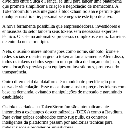
divididos entre Suiça e França, se uniu para lançar uma plataforma
que promete simplificar a criação e negociação de memecoins. A
TokenStorm.fun está integrada à blockchain Solana e permite que
qualquer usuário crie, personalize e negocie este tipo de ativo.
A nova ferramenta possibilita que empreendedores, investidores e
entusiastas do setor lancem seus tokens sem necessária expertise
técnica. O sistema automatiza processos complexos e reduz barreiras
de entrada no setor cripto.
Nela, o usuário insere informações como nome, símbolo, ícone e
redes sociais e o sistema gera o token automaticamente. Além disso,
todos os tokens criados seguem uma política de lançamento justo,
sem alocações prévias para equipes ou investidores, promovendo
transparência.
Outro diferencial da plataforma é o modelo de precificação por
curva de vinculação. Esse mecanismo ajusta o preço dos tokens com
base na demanda, evitando manipulações de mercado e garantindo
estabilidade.
Os tokens criados na TokenStorm.fun são automaticamente
integrados a exchanges descentralizadas (DEXs) como a Raydium.
Para evitar golpes conhecidos como rug pulls, os contratos
inteligentes da plataforma passam por auditorias técnicas para
mitigar riscos e proteger os investidores.