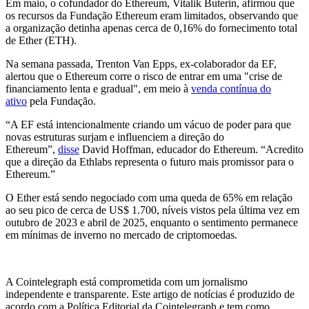
Em maio, o cofundador do Ethereum, Vitalik Buterin, afirmou que
os recursos da Fundação Ethereum eram limitados, observando que
a organização detinha apenas cerca de 0,16% do fornecimento total
de Ether (ETH).
Na semana passada, Trenton Van Epps, ex-colaborador da EF,
alertou que o Ethereum corre o risco de entrar em uma "crise de
financiamento lenta e gradual", em meio à
venda contínua do
ativo
pela Fundação.
“A EF está intencionalmente criando um vácuo de poder para que
novas estruturas surjam e influenciem a direção do
Ethereum”,
disse
David Hoffman, educador do Ethereum. “Acredito
que a direção da Ethlabs representa o futuro mais promissor para o
Ethereum.”
O Ether está sendo negociado com uma queda de 65% em relação
ao seu pico de cerca de US$ 1.700, níveis vistos pela última vez em
outubro de 2023 e abril de 2025, enquanto o sentimento permanece
em mínimas de inverno no mercado de criptomoedas.
A Cointelegraph está comprometida com um jornalismo
independente e transparente. Este artigo de notícias é produzido de
acordo com a Política Editorial da Cointelegraph e tem como