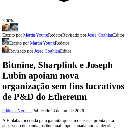
3.00%
Escrito por
Martin Young
Redator
Revisado por
Jesse Coghlan
Editor
Escrito por
Martin Young
Redator
Revisado por
Jesse Coghlan
Editor
Bitmine, Sharplink e Joseph
Lubin apoiam nova
organização sem fins lucrativos
de P&D do Ethereum
Últimas Notícias
Publicado
23 de jun. de 2026
A Ethlabs foi criada para garantir que a rede esteja pronta para
absorver a demanda institucional impulsionada por stablecoins,