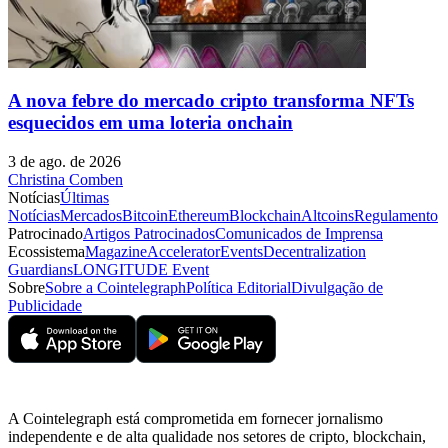
A nova febre do mercado cripto transforma NFTs
esquecidos em uma loteria onchain
3 de ago. de 2026
Christina Comben
Notícias
Últimas
Notícias
Mercados
Bitcoin
Ethereum
Blockchain
Altcoins
Regulamento
Patrocinado
Artigos Patrocinados
Comunicados de Imprensa
Ecossistema
Magazine
Accelerator
Events
Decentralization
Guardians
LONGITUDE Event
Sobre
Sobre a Cointelegraph
Política Editorial
Divulgação de
Publicidade
A Cointelegraph está comprometida em fornecer jornalismo
independente e de alta qualidade nos setores de cripto, blockchain,