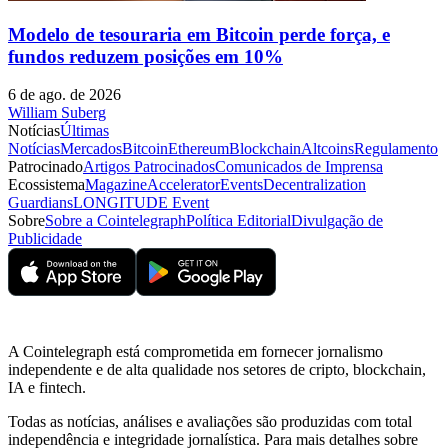
Modelo de tesouraria em Bitcoin perde força, e
fundos reduzem posições em 10%
6 de ago. de 2026
William Suberg
Notícias
Últimas
Notícias
Mercados
Bitcoin
Ethereum
Blockchain
Altcoins
Regulamento
Patrocinado
Artigos Patrocinados
Comunicados de Imprensa
Ecossistema
Magazine
Accelerator
Events
Decentralization
Guardians
LONGITUDE Event
Sobre
Sobre a Cointelegraph
Política Editorial
Divulgação de
Publicidade
A Cointelegraph está comprometida em fornecer jornalismo
independente e de alta qualidade nos setores de cripto, blockchain,
IA e fintech.
Todas as notícias, análises e avaliações são produzidas com total
independência e integridade jornalística. Para mais detalhes sobre