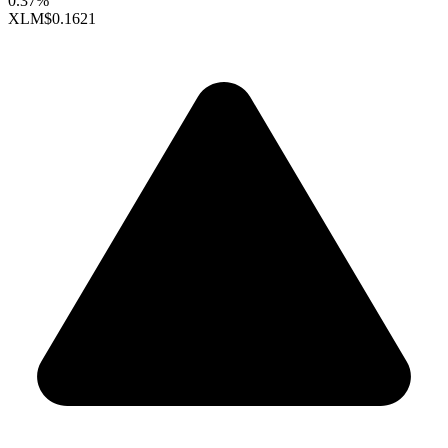
0.37%
XLM
$0.1621