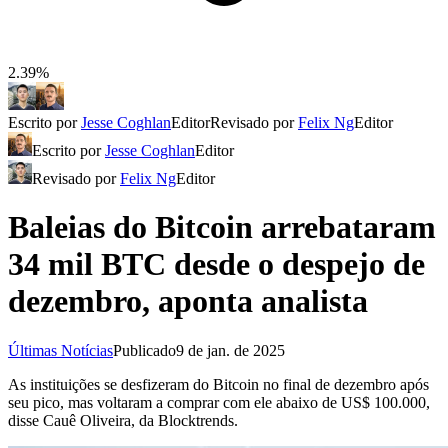
2.39%
Escrito por
Jesse Coghlan
Editor
Revisado por
Felix Ng
Editor
Escrito por
Jesse Coghlan
Editor
Revisado por
Felix Ng
Editor
Baleias do Bitcoin arrebataram
34 mil BTC desde o despejo de
dezembro, aponta analista
Últimas Notícias
Publicado
9 de jan. de 2025
As instituições se desfizeram do Bitcoin no final de dezembro após
seu pico, mas voltaram a comprar com ele abaixo de US$ 100.000,
disse Cauê Oliveira, da Blocktrends.