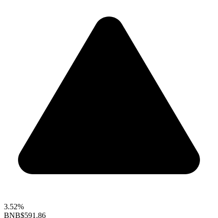
3.52%
BNB
$591.86